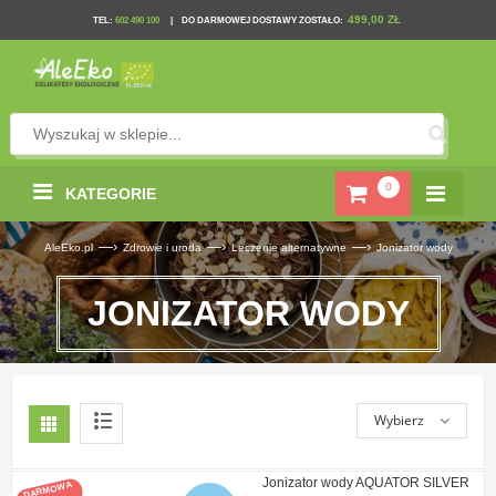
499,00 ZŁ
TEL
:
602 490 100
|
DO DARMOWEJ DOSTAWY ZOSTAŁO:
0
KATEGORIE
—›
—›
—›
AleEko.pl
Zdrowie i uroda
Leczenie alternatywne
Jonizator wody
JONIZATOR WODY
Wybierz
Jonizator wody AQUATOR SILVER
DARMOWA