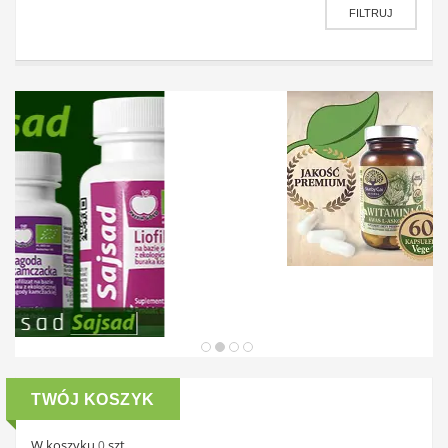
FILTRUJ
TWÓJ KOSZYK
W koszyku
szt.
0