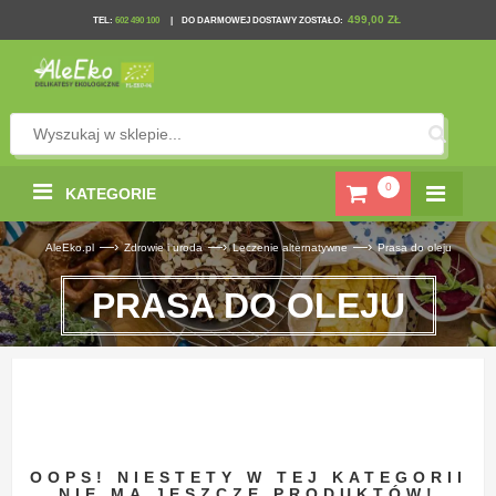
499,00 ZŁ
TEL
:
602 490 100
|
DO DARMOWEJ DOSTAWY ZOSTAŁO:
0
KATEGORIE
—›
—›
—›
AleEko.pl
Zdrowie i uroda
Leczenie alternatywne
Prasa do oleju
PRASA DO OLEJU
OOPS! NIESTETY W TEJ KATEGORII
NIE MA JESZCZE PRODUKTÓW!