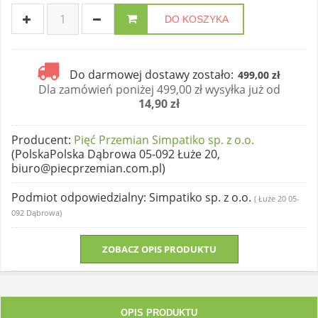
DO KOSZYKA
Do darmowej dostawy zostało:
499,00 zł
Dla zamówień poniżej 499,00 zł wysyłka już od
14,90 zł
Producent
:
Pięć Przemian Simpatiko sp. z o.o.
(PolskaPolska Dąbrowa 05-092 Łuże 20,
biuro@piecprzemian.com.pl)
Podmiot odpowiedzialny
: Simpatiko sp. z o.o.
( Łuże 20 05-
092 Dąbrowa)
ZOBACZ OPIS PRODUKTU
OPIS PRODUKTU