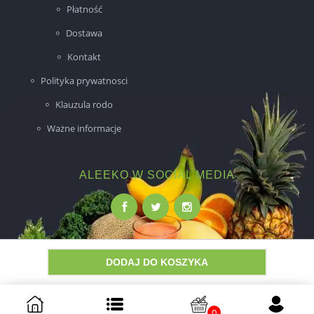
Płatność
Dostawa
Kontakt
Polityka prywatnosci
Klauzula rodo
Ważne informacje
ALEEKO W SOCIAL MEDIA
DODAJ DO KOSZYKA
Wykonanie:
NovaPoint
0