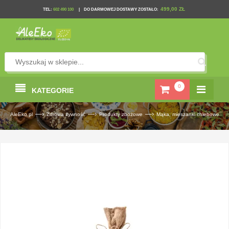
499,00 ZŁ
TEL
:
602 490 100
|
DO DARMOWEJ DOSTAWY ZOSTAŁO:
0
KATEGORIE
—›
—›
—›
AleEko.pl
Zdrowa żywność
Produkty zbożowe
Mąka, mieszanki chlebowe