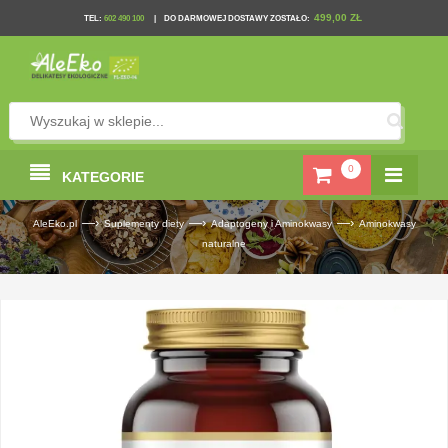
499,00 ZŁ
TEL
:
602 490 100
|
DO DARMOWEJ DOSTAWY ZOSTAŁO:
0
KATEGORIE
—›
—›
—›
AleEko.pl
Suplementy diety
Adaptogeny i Aminokwasy
Aminokwasy
naturalne