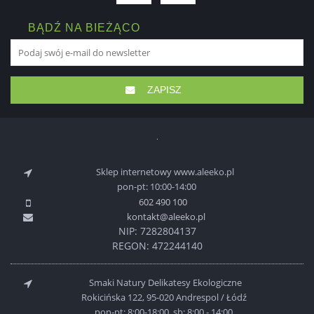
BĄDŹ NA BIEŻĄCO
ZAPISZ
Sklep internetowy www.aleeko.pl
pon-pt: 10:00-14:00
602 490 100
kontakt@aleeko.pl
NIP: 7282804137
REGON: 472244140
Smaki Natury Delikatesy Ekologiczne
Rokicińska 122, 95-020 Andrespol / Łódź
pon-pt: 8:00-18:00, sb: 8:00 - 14:00