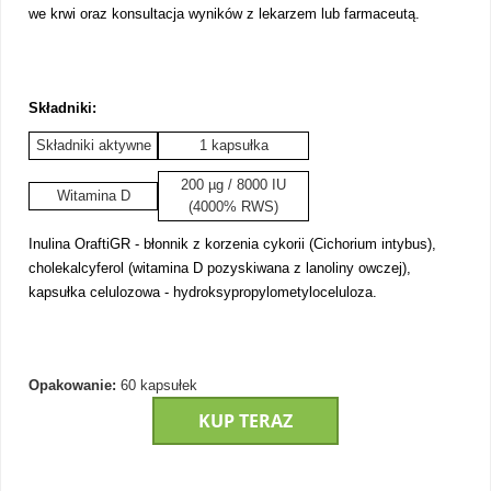
we krwi oraz konsultacja wyników z lekarzem lub farmaceutą.
Składniki:
Składniki aktywne
1 kapsułka
200 µg / 8000 IU
Witamina D
(4000% RWS)
Inulina OraftiGR - błonnik z korzenia cykorii (Cichorium intybus),
cholekalcyferol (witamina D pozyskiwana z lanoliny owczej),
kapsułka celulozowa - hydroksypropylometyloceluloza.
Opakowanie:
60 kapsułek
KUP TERAZ