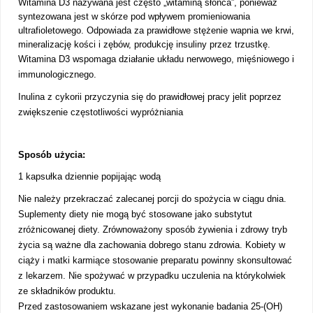
Witamina D3 nazywana jest często „witaminą słońca”, ponieważ
syntezowana jest w skórze pod wpływem promieniowania
ultrafioletowego. Odpowiada za prawidłowe stężenie wapnia we krwi,
mineralizację kości i zębów, produkcję insuliny przez trzustkę.
Witamina D3 wspomaga działanie układu nerwowego, mięśniowego i
immunologicznego.
Inulina z cykorii przyczynia się do prawidłowej pracy jelit poprzez
zwiększenie częstotliwości wypróżniania
Sposób użycia:
1 kapsułka dziennie popijając wodą
Nie należy przekraczać zalecanej porcji do spożycia w ciągu dnia.
Suplementy diety nie mogą być stosowane jako substytut
zróżnicowanej diety. Zrównoważony sposób żywienia i zdrowy tryb
życia są ważne dla zachowania dobrego stanu zdrowia. Kobiety w
ciąży i matki karmiące stosowanie preparatu powinny skonsultować
z lekarzem. Nie spożywać w przypadku uczulenia na którykolwiek
ze składników produktu.
Przed zastosowaniem wskazane jest wykonanie badania 25-(OH)