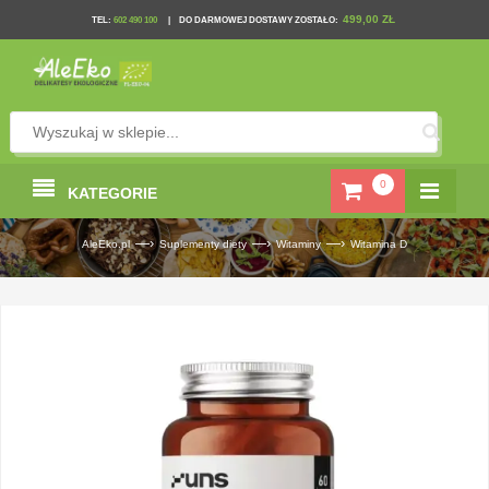
499,00 ZŁ
TEL
:
602 490 100
|
DO DARMOWEJ DOSTAWY ZOSTAŁO:
0
KATEGORIE
—›
—›
—›
AleEko.pl
Suplementy diety
Witaminy
Witamina D