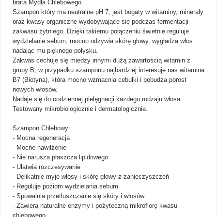
brata Mydła Chlebowego.
Szampon który ma neutralne pH 7, jest bogaty w witaminy, minerały
oraz kwasy organiczne wydobywające się podczas fermentacji
zakwasu żytniego. Dzięki takiemu połączeniu świetnie reguluje
wydzielanie sebum, mocno odżywia skórę głowy, wygładza włos
nadając mu pięknego połysku.
Zakwas cechuje się miedzy innymi dużą zawartością witamin z
grupy B, w przypadku szamponu najbardziej interesuje nas witamina
B7 (Biotyna), która mocno wzmacnia cebulki i pobudza porost
nowych włosów.
Nadaje się do codziennej pielęgnacji każdego rodzaju włosa.
Testowany mikrobiologicznie i dermatologicznie.
Szampon Chlebowy:
- Mocna regeneracja
- Mocne nawilżenie
- Nie narusza płaszcza lipidowego
- Ułatwia rozczesywanie
- Delikatnie myje włosy i skórę głowy z zanieczyszczeń
- Reguluje poziom wydzielania sebum
- Spowalnia przetłuszczanie się skóry i włosów
- Zawiera naturalne enzymy i pożyteczną mikroflorę kwasu
chlebowego