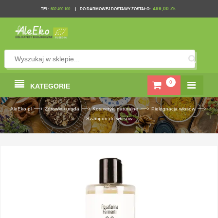
499,00 ZŁ
TEL
:
602 490 100
|
DO DARMOWEJ DOSTAWY ZOSTAŁO:
0
KATEGORIE
—›
—›
—›
—›
AleEko.pl
Zdrowie i uroda
Kosmetyki naturalne
Pielęgnacja włosów
Szampon do włosów