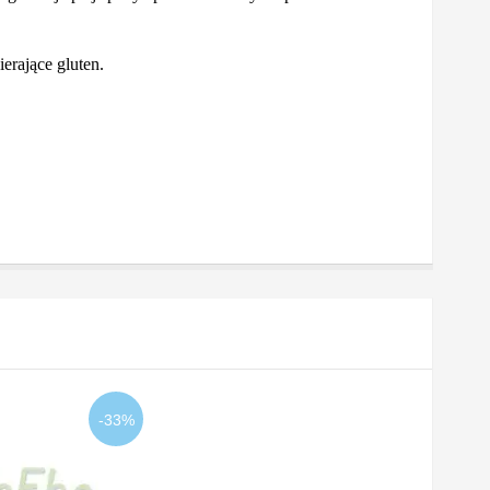
ające gluten.
-33%