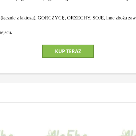
nie z laktozą), GORCZYCĘ, ORZECHY, SOJĘ, inne zboża zawier
ejscu.
KUP TERAZ