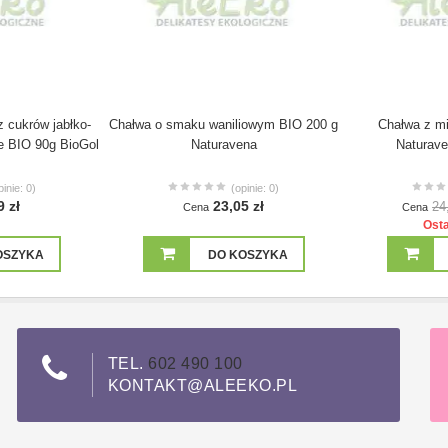
z cukrów jabłko-
Chałwa o smaku waniliowym BIO 200 g
Chałwa z m
e BIO 90g BioGol
Naturavena
Natura
pinie: 0)
(opinie: 0)
9 zł
23,05 zł
24
Cena
Cena
Osta
OSZYKA
DO KOSZYKA
TEL.
602 490 100
KONTAKT@ALEEKO.PL