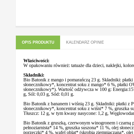
OPIS PRODUKTU
KALENDARZ OPINIE
Właściwości:
W opakowaniu również: tatuaże dla dzieci, naklejki, ko
Składniki:
Bio Batonik z mango i pomarańczą 23 g. Składniki: pła
słonecznikowy*, koncentrat soku z mango* 6 %, płatki O
słonecznikowy*). Wartość odżywcza w 100 g: Energia:1579
g, Sól: 0,03 g, Sód: 0,01 g.
Bio Batonik z bananem i wiśnią 23 g. Składniki: płatk
słonecznikowy*, koncentrat soku z wiśni* 7 %, gruszka s
Tłuszcz: 12 g, w tym kwasy nasycone: 1,2 g, Węglowodany: 
Bio Batonik z gruszką, czerwonym winogronem i czarn
pełnoziarnista* 14 %, gruszka suszona* 11 %, olej słon
porzeczki* 4 %, wafel oblat* (skrobia ziemniaczana*, ole