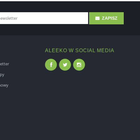
ZAPISZ
ALEEKO W SOCIAL MEDIA
etter
epy
mowy