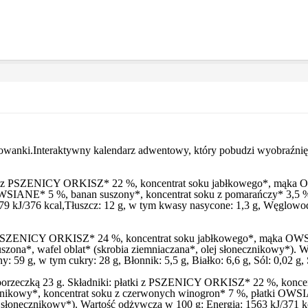
lorowanki.Interaktywny kalendarz adwentowy, który pobudzi wyobraźni
tki z PSZENICY ORKISZ* 22 %, koncentrat soku jabłkowego*, mąka O
WSIANE* 5 %, banan suszony*, koncentrat soku z pomarańczy* 3,5 %, 
 kJ/376 kcal,Tłuszcz: 12 g, w tym kwasy nasycone: 1,3 g, Węglowodan
i z PSZENICY ORKISZ* 24 %, koncentrat soku jabłkowego*, mąka OWS
uszona*, wafel oblat* (skrobia ziemniaczana*, olej słonecznikowy*). 
59 g, w tym cukry: 28 g, Błonnik: 5,5 g, Białko: 6,6 g, Sól: 0,02 g, 
ą porzeczką 23 g. Składniki: płatki z PSZENICY ORKISZ* 22 %, ko
ecznikowy*, koncentrat soku z czerwonych winogron* 7 %, płatki OWS
j słonecznikowy*). Wartość odżywcza w 100 g: Energia: 1563 kJ/371 kc