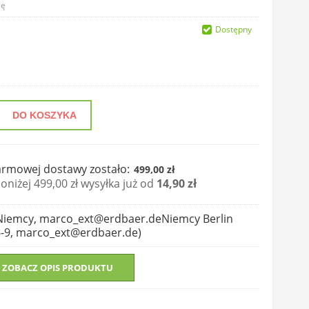
ię
Dostępny
DO KOSZYKA
rmowej dostawy zostało:
499,00 zł
niżej 499,00 zł wysyłka już od
14,90 zł
Niemcy, marco_ext@erdbaer.deNiemcy Berlin
6-9, marco_ext@erdbaer.de)
ZOBACZ OPIS PRODUKTU