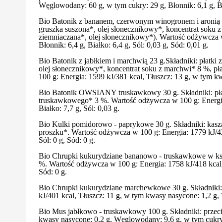
Węglowodany: 60 g, w tym cukry: 29 g, Błonnik: 6,1 g, Bia
Bio Batonik z bananem, czerwonym winogronem i aronią
gruszka suszona*, olej słonecznikowy*, koncentrat soku
ziemniaczana*, olej słonecznikowy*). Wartość odżywcza w
Błonnik: 6,4 g, Białko: 6,4 g, Sól: 0,03 g, Sód: 0,01 g.
Bio Batonik z jabłkiem i marchwią 23 g.Składniki: pła
olej słonecznikowy*, koncentrat soku z marchwi* 8 %, p
100 g: Energia: 1599 kJ/381 kcal, Tłuszcz: 13 g, w tym kw
Bio Batonik OWSIANY truskawkowy 30 g. Składniki: płat
truskawkowego* 3 %. Wartość odżywcza w 100 g: Energia:
Białko: 7,7 g, Sól: 0,03 g.
Bio Kulki pomidorowo - paprykowe 30 g. Składniki: kas
proszku*. Wartość odżywcza w 100 g: Energia: 1779 kJ/424
Sól: 0 g, Sód: 0 g.
Bio Chrupki kukurydziane bananowo - truskawkowe w kszt
%. Wartość odżywcza w 100 g: Energia: 1758 kJ/418 kcal, 
Sód: 0 g.
Bio Chrupki kukurydziane marchewkowe 30 g. Składniki:
kJ/401 kcal, Tłuszcz: 11 g, w tym kwasy nasycone: 1,2 g, 
Bio Mus jabłkowo - truskawkowy 100 g. Składniki: przeci
kwasy nasycone: 0,2 g, Węglowodany: 9,6 g, w tym cukry: 8