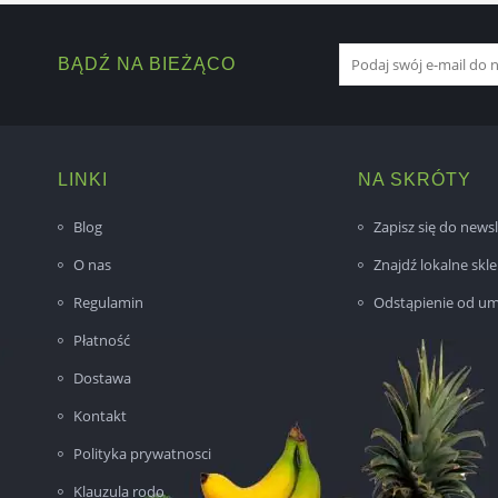
BĄDŹ NA BIEŻĄCO
LINKI
NA SKRÓTY
Blog
Zapisz się do newsl
O nas
Znajdź lokalne skl
Regulamin
Odstąpienie od u
Płatność
Dostawa
Kontakt
Polityka prywatnosci
Klauzula rodo