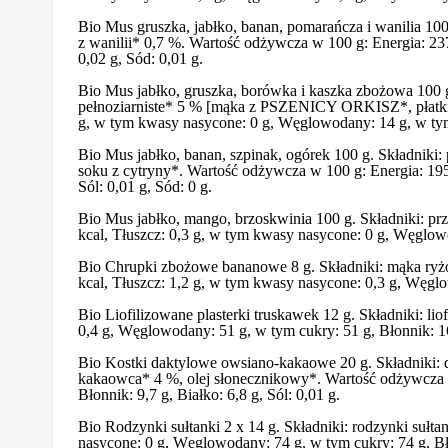
Bio Mus gruszka, jabłko, banan, pomarańcza i wanilia 10
z wanilii* 0,7 %. Wartość odżywcza w 100 g: Energia: 237
0,02 g, Sód: 0,01 g.
Bio Mus jabłko, gruszka, borówka i kaszka zbożowa 100 
pełnoziarniste* 5 % [mąka z PSZENICY ORKISZ*, płatki
g, w tym kwasy nasycone: 0 g, Węglowodany: 14 g, w tym cu
Bio Mus jabłko, banan, szpinak, ogórek 100 g. Składniki:
soku z cytryny*. Wartość odżywcza w 100 g: Energia: 195 
Sól: 0,01 g, Sód: 0 g.
Bio Mus jabłko, mango, brzoskwinia 100 g. Składniki: pr
kcal, Tłuszcz: 0,3 g, w tym kwasy nasycone: 0 g, Węglowod
Bio Chrupki zbożowe bananowe 8 g. Składniki: mąka ryż
kcal, Tłuszcz: 1,2 g, w tym kwasy nasycone: 0,3 g, Węglow
Bio Liofilizowane plasterki truskawek 12 g. Składniki: l
0,4 g, Węglowodany: 51 g, w tym cukry: 51 g, Błonnik: 16 
Bio Kostki daktylowe owsiano-kakaowe 20 g. Składniki: d
kakaowca* 4 %, olej słonecznikowy*. Wartość odżywcza w
Błonnik: 9,7 g, Białko: 6,8 g, Sól: 0,01 g.
Bio Rodzynki sułtanki 2 x 14 g. Składniki: rodzynki sułt
nasycone: 0 g, Węglowodany: 74 g, w tym cukry: 74 g, Błon