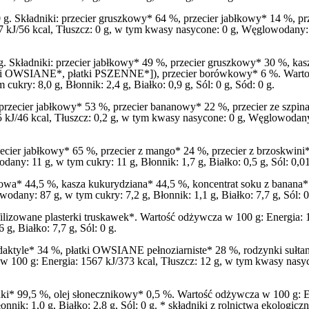
0 g. Składniki: przecier gruszkowy* 64 %, przecier jabłkowy* 14 %, p
 kJ/56 kcal, Tłuszcz: 0 g, w tym kwasy nasycone: 0 g, Węglowodany: 12
g. Składniki: przecier jabłkowy* 49 %, przecier gruszkowy* 30 %, k
 OWSIANE*, płatki PSZENNE*]), przecier borówkowy* 6 %. Wartość 
kry: 8,0 g, Błonnik: 2,4 g, Białko: 0,9 g, Sól: 0 g, Sód: 0 g.
 przecier jabłkowy* 53 %, przecier bananowy* 22 %, przecier ze szpin
kJ/46 kcal, Tłuszcz: 0,2 g, w tym kwasy nasycone: 0 g, Węglowodany: 
zecier jabłkowy* 65 %, przecier z mango* 24 %, przecier z brzoskwin
any: 11 g, w tym cukry: 11 g, Błonnik: 1,7 g, Białko: 0,5 g, Sól: 0,01
owa* 44,5 %, kasza kukurydziana* 44,5 %, koncentrat soku z banana*
odany: 87 g, w tym cukry: 7,2 g, Błonnik: 1,1 g, Białko: 7,7 g, Sól: 0
iofilizowane plasterki truskawek*. Wartość odżywcza w 100 g: Energia:
g, Białko: 7,7 g, Sól: 0 g.
aktyle* 34 %, płatki OWSIANE pełnoziarniste* 28 %, rodzynki sułtank
 100 g: Energia: 1567 kJ/373 kcal, Tłuszcz: 12 g, w tym kwasy nasyc
anki* 99,5 %, olej słonecznikowy* 0,5 %. Wartość odżywcza w 100 g: E
nik: 1,0 g, Białko: 2,8 g, Sól: 0 g. * składniki z rolnictwa ekologicz