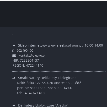
Sklep internetowy www.aleeko.pl
pon-pt: 10:00-14:00
602 490 100
kontakt@aleeko.pl
NIP: 7282804137
REGON: 472244140
Smaki Natury Delikatesy Ekologiczne
Rokicińska 122, 95-020 Andrespol / Łódź
pon-pt: 8:00-18:00, sb: 8:00 - 14:00
tel:
+48 42 673 48 85
Delikatesy Ekologiczne "AleEko"