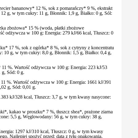
rzecier bananowy* 12 %, sok z pomarańczy* 9 %, ekstrakt
 g, w tym cukry: 11 g, Błonnik: 1,9 g, Białko: 0 g, Sól:
aszka zbożowa* 15 % (woda, płatki zbożowe
odżywcza w 100 g: Energia: 279 kJ/66 kcal, Tłuszcz: 0
aku* 17 %, sok z ogórka* 8 %, sok z cytryny z koncentratu
10 g, w tym cukry: 8,0 g, Błonnik: 1,5 g, Białko: 0,4 g,
i* 11 %. Wartość odżywcza w 100 g: Energia: 223 kJ/53
 g, Sód: 0 g.
 11 %. Wartość odżywcza w 100 g: Energia: 1661 kJ/391
,02 g, Sód: 0,01 g.
 1383 kJ/328 kcal, Tłuszcz: 3,7 g, w tym kwasy nasycone:
i*, kakao w proszku* 7 %, tłuszcz shea*, prażone ziarna
one: 5,5 g, Węglowodany: 56 g, w tym cukry: 38 g,
nergia: 1297 kJ/310 kcal, Tłuszcz: 0 g, w tym kwasy
nego. Najlepiej spożyć przed: data z tyłu opakowania.