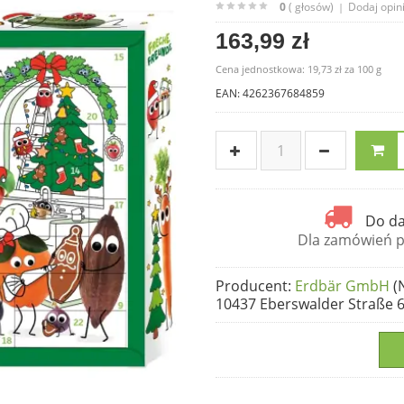
0
( głosów)
Dodaj opin
|
163,99 zł
Cena jednostkowa:
19,73 zł
za
100 g
EAN: 4262367684859
Do da
Dla zamówień po
Producent
:
Erdbär GmbH
(
10437 Eberswalder Straße 