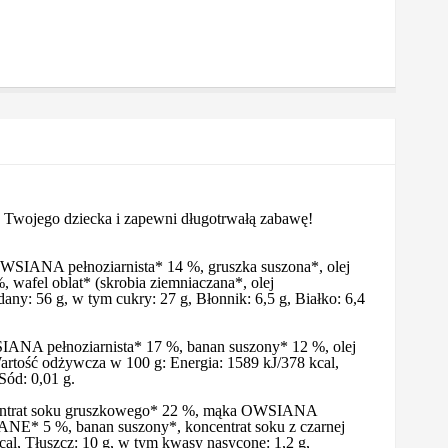
ę Twojego dziecka i zapewni długotrwałą zabawę!
WSIANA pełnoziarnista* 14 %, gruszka suszona*, olej
wafel oblat* (skrobia ziemniaczana*, olej
y: 56 g, w tym cukry: 27 g, Błonnik: 6,5 g, Białko: 6,4
IANA pełnoziarnista* 17 %, banan suszony* 12 %, olej
Wartość odżywcza w 100 g: Energia: 1589 kJ/378 kcal,
Sód: 0,01 g.
ncentrat soku gruszkowego* 22 %, mąka OWSIANA
IANE* 5 %, banan suszony*, koncentrat soku z czarnej
al, Tłuszcz: 10 g, w tym kwasy nasycone: 1,2 g,