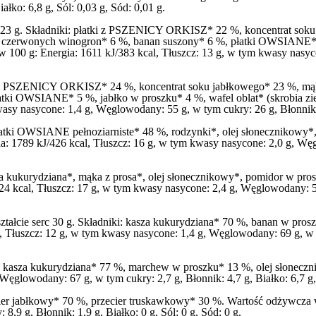
łko: 6,8 g, Sól: 0,03 g, Sód: 0,01 g.
 23 g. Składniki: płatki z PSZENICY ORKISZ* 22 %, koncentrat so
 z czerwonych winogron* 6 %, banan suszony* 6 %, płatki OWSIANE* 5 
 100 g: Energia: 1611 kJ/383 kcal, Tłuszcz: 13 g, w tym kwasy nasyc
tki z PSZENICY ORKISZ* 24 %, koncentrat soku jabłkowego* 23 %, m
łatki OWSIANE* 5 %, jabłko w proszku* 4 %, wafel oblat* (skrobia z
asy nasycone: 1,4 g, Węglowodany: 55 g, w tym cukry: 26 g, Błonnik: 7
ki OWSIANE pełnoziarniste* 48 %, rodzynki*, olej słonecznikowy*, 
 1789 kJ/426 kcal, Tłuszcz: 16 g, w tym kwasy nasycone: 2,0 g, Węgl
za kukurydziana*, mąka z prosa*, olej słonecznikowy*, pomidor w pr
 kcal, Tłuszcz: 17 g, w tym kwasy nasycone: 2,4 g, Węglowodany: 58 g
ałcie serc 30 g. Składniki: kasza kukurydziana* 70 %, banan w pros
Tłuszcz: 12 g, w tym kwasy nasycone: 1,4 g, Węglowodany: 69 g, w tym
 kasza kukurydziana* 77 %, marchew w proszku* 13 %, olej słoneczn
Węglowodany: 67 g, w tym cukry: 2,7 g, Błonnik: 4,7 g, Białko: 6,7 g, 
er jabłkowy* 70 %, przecier truskawkowy* 30 %. Wartość odżywcza w 
,9 g, Błonnik: 1,9 g, Białko: 0 g, Sól: 0 g, Sód: 0 g.