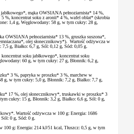
ku jabłkowego*, mąka OWSIANA pełnoziarnista* 14 %,
%, koncentrat soku z aronii* 4 %, wafel oblat* (skrobia
one: 1,4 g, Węglowodany: 58 g, w tym cukry: 28 g,
ąka OWSIANA pełnoziarnista* 13 %, gruszka suszona*,
iemniaczana*, olej słonecznikowy*). Wartość odżywcza w
,5 g, Białko: 6,7 g, Sól: 0,12 g, Sód: 0,05 g.
koncentrat soku jabłkowego*, koncentrat soku
owodany: 60 g, w tym cukry: 27 g, Błonnik: 6,2 g,
oszku* 3 %, papryka w proszku* 3 %, marchew w
, w tym cukry: 5,0 g, Błonnik: 7,2 g, Białko: 7,7 g,
zku* 17 %, olej słonecznikowy*, truskawki w proszku* 3
 cukry: 15 g, Błonnik: 3,2 g, Białko: 6,6 g, Sól: 0 g,
ikowy*. Wartość odżywcza w 100 g: Energia: 1686
Sól: 0 g, Sód: 0 g.
100 g: Energia: 214 kJ/51 kcal, Tłuszcz: 0,5 g, w tym