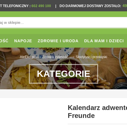
49
T TELEFONICZNY
:
602 490 100
|
DO DARMOWEJ DOSTAWY ZOSTAŁO:
OŚĆ
NAPOJE
ZDROWIE I URODA
DLA MAM I DZIECI
—›
—›
AleEko.pl
Zdrowa żywność
Słodycze i przekąski
KATEGORIE
Kalendarz adwent
Freunde