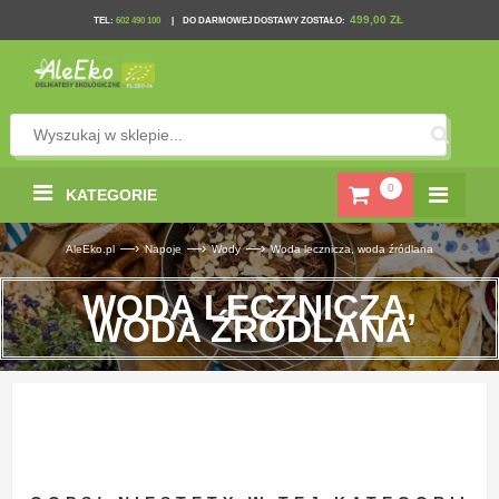
499,00 ZŁ
TEL
:
602 490 100
|
DO DARMOWEJ DOSTAWY ZOSTAŁO:
0
KATEGORIE
—›
—›
—›
AleEko.pl
Napoje
Wody
Woda lecznicza, woda źródlana
WODA LECZNICZA,
WODA ŹRÓDLANA