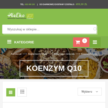
499,00 ZŁ
TEL
:
602 490 100
|
DO DARMOWEJ DOSTAWY ZOSTAŁO:
0
KATEGORIE
—›
—›
—›
AleEko.pl
Suplementy diety
Witaminy i minerały
Koenzym Q10
KOENZYM Q10
Wybierz