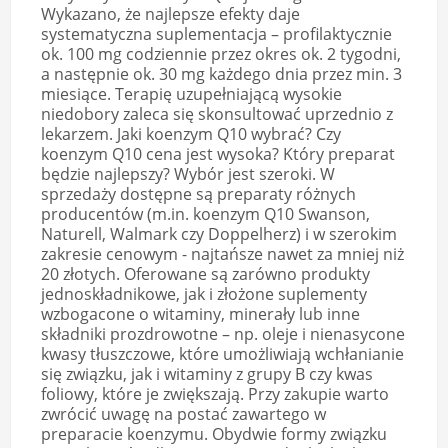
Wykazano, że najlepsze efekty daje
systematyczna suplementacja – profilaktycznie
ok. 100 mg codziennie przez okres ok. 2 tygodni,
a następnie ok. 30 mg każdego dnia przez min. 3
miesiące. Terapię uzupełniającą wysokie
niedobory zaleca się skonsultować uprzednio z
lekarzem. Jaki koenzym Q10 wybrać? Czy
koenzym Q10 cena jest wysoka? Który preparat
będzie najlepszy? Wybór jest szeroki. W
sprzedaży dostępne są preparaty różnych
producentów (m.in. koenzym Q10 Swanson,
Naturell, Walmark czy Doppelherz) i w szerokim
zakresie cenowym - najtańsze nawet za mniej niż
20 złotych. Oferowane są zarówno produkty
jednoskładnikowe, jak i złożone suplementy
wzbogacone o witaminy, minerały lub inne
składniki prozdrowotne – np. oleje i nienasycone
kwasy tłuszczowe, które umożliwiają wchłanianie
się związku, jak i witaminy z grupy B czy kwas
foliowy, które je zwiększają. Przy zakupie warto
zwrócić uwagę na postać zawartego w
preparacie koenzymu. Obydwie formy związku