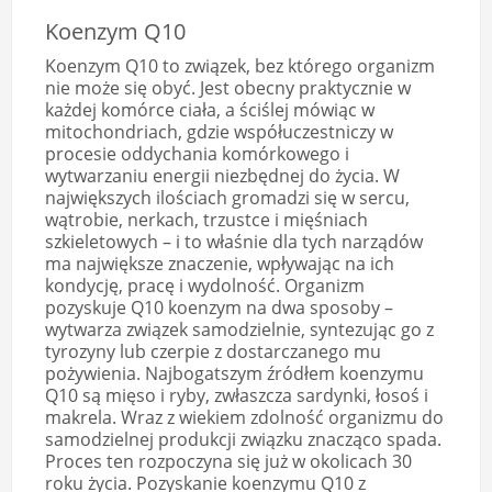
Koenzym Q10
Koenzym Q10 to związek, bez którego organizm
nie może się obyć. Jest obecny praktycznie w
każdej komórce ciała, a ściślej mówiąc w
mitochondriach, gdzie współuczestniczy w
procesie oddychania komórkowego i
wytwarzaniu energii niezbędnej do życia. W
największych ilościach gromadzi się w sercu,
wątrobie, nerkach, trzustce i mięśniach
szkieletowych – i to właśnie dla tych narządów
ma największe znaczenie, wpływając na ich
kondycję, pracę i wydolność. Organizm
pozyskuje Q10 koenzym na dwa sposoby –
wytwarza związek samodzielnie, syntezując go z
tyrozyny lub czerpie z dostarczanego mu
pożywienia. Najbogatszym źródłem koenzymu
Q10 są mięso i ryby, zwłaszcza sardynki, łosoś i
makrela. Wraz z wiekiem zdolność organizmu do
samodzielnej produkcji związku znacząco spada.
Proces ten rozpoczyna się już w okolicach 30
roku życia. Pozyskanie koenzymu Q10 z