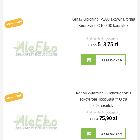
Kenay Ubichinol V100 aktywna forma
POPULARNE
Koenzymu Q10 300 kapsułek
(opinie: 0)
513,75 zł
Cena
DO KOSZYKA
Kenay Witamina E Tokotrienole i
POPULARNE
Tokoferole TocoGaia™ Ultra
60kapsułek
(opinie: 0)
75,90 zł
Cena
DO KOSZYKA