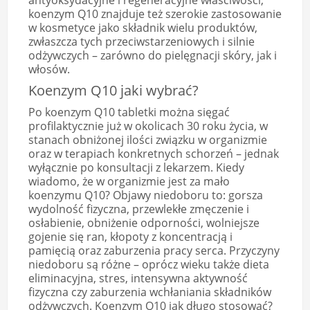
antyoksydacyjne i regeneracyjne właściwości,
koenzym Q10 znajduje też szerokie zastosowanie
w kosmetyce jako składnik wielu produktów,
zwłaszcza tych przeciwstarzeniowych i silnie
odżywczych – zarówno do pielęgnacji skóry, jak i
włosów.
Koenzym Q10 jaki wybrać?
Po koenzym Q10 tabletki można sięgać
profilaktycznie już w okolicach 30 roku życia, w
stanach obniżonej ilości związku w organizmie
oraz w terapiach konkretnych schorzeń – jednak
wyłącznie po konsultacji z lekarzem. Kiedy
wiadomo, że w organizmie jest za mało
koenzymu Q10? Objawy niedoboru to: gorsza
wydolność fizyczna, przewlekłe zmęczenie i
osłabienie, obniżenie odporności, wolniejsze
gojenie się ran, kłopoty z koncentracją i
pamięcią oraz zaburzenia pracy serca. Przyczyny
niedoboru są różne – oprócz wieku także dieta
eliminacyjna, stres, intensywna aktywność
fizyczna czy zaburzenia wchłaniania składników
odżywczych. Koenzym Q10 jak długo stosować?