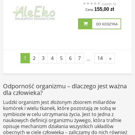
(opinie: 0)
155,00 zł
Cena
DO KOSZYKA
1
2
3
4
5
6
7
14
»
...
Odporność organizmu – dlaczego jest ważna
dla człowieka?
Ludzki organizm jest złożonym zbiorem miliardów
komórek i wielu tkanek, które pozostają ze sobą w
symbiozie w celu utrzymania życia. Jest to jedna z
naukowych definicji organizmu żywego, która trafnie
opisuje mechanizm działania wszystkich układów
obecnych w ciele człowieka – zaliczamy do nich również