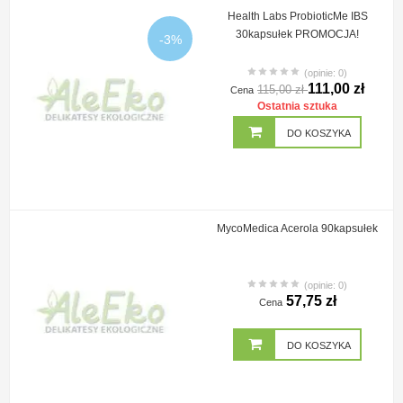
Health Labs ProbioticMe IBS
30kapsułek PROMOCJA!
-3%
(opinie: 0)
111,00 zł
115,00 zł
Cena
Ostatnia sztuka
DO KOSZYKA
MycoMedica Acerola 90kapsułek
(opinie: 0)
57,75 zł
Cena
DO KOSZYKA