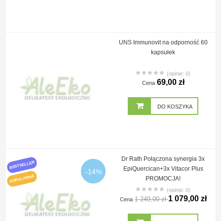
UNS Immunovit na odporność 60
kapsułek
(opinie: 0)
69,00 zł
Cena
DO KOSZYKA
Dr Rath Połączona synergia 3x
BESTSELLER
EpiQuercican+3x Vitacor Plus
-14%
POPULARNE
PROMOCJA!
(opinie: 0)
1 079,00 zł
1 249,00 zł
Cena