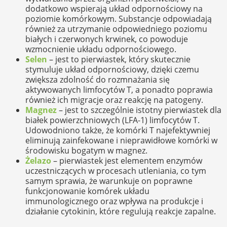
dodatkowo wspierają układ odpornościowy na
poziomie komórkowym. Substancje odpowiadają
również za utrzymanie odpowiedniego poziomu
białych i czerwonych krwinek, co powoduje
wzmocnienie układu odpornościowego.
Selen
– jest to pierwiastek, który skutecznie
stymuluje układ odpornościowy, dzięki czemu
zwiększa zdolność do rozmnażania się
aktywowanych limfocytów T, a ponadto poprawia
również ich migracje oraz reakcję na patogeny.
Magnez
– jest to szczególnie istotny pierwiastek dla
białek powierzchniowych (LFA-1) limfocytów T.
Udowodniono także, że komórki T najefektywniej
eliminują zainfekowane i nieprawidłowe komórki w
środowisku bogatym w magnez.
Żelazo
– pierwiastek jest elementem enzymów
uczestniczących w procesach utleniania, co tym
samym sprawia, że warunkuje on poprawne
funkcjonowanie komórek układu
immunologicznego oraz wpływa na produkcje i
działanie cytokinin, które regulują reakcje zapalne.