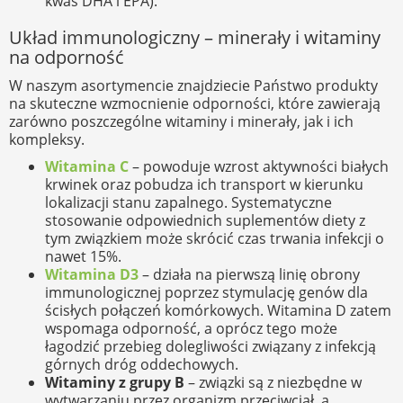
kwas DHA i EPA).
Układ immunologiczny – minerały i witaminy
na odporność
W naszym asortymencie znajdziecie Państwo produkty
na skuteczne wzmocnienie odporności, które zawierają
zarówno poszczególne witaminy i minerały, jak i ich
kompleksy.
Witamina C
– powoduje wzrost aktywności białych
krwinek oraz pobudza ich transport w kierunku
lokalizacji stanu zapalnego. Systematyczne
stosowanie odpowiednich suplementów diety z
tym związkiem może skrócić czas trwania infekcji o
nawet 15%.
Witamina D3
– działa na pierwszą linię obrony
immunologicznej poprzez stymulację genów dla
ścisłych połączeń komórkowych. Witamina D zatem
wspomaga odporność, a oprócz tego może
łagodzić przebieg dolegliwości związany z infekcją
górnych dróg oddechowych.
Witaminy z grupy B
– związki są z niezbędne w
wytwarzaniu przez organizm przeciwciał, a