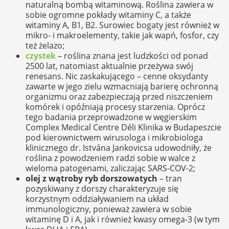
naturalną bombą witaminową. Roślina zawiera w
sobie ogromne pokłady witaminy C, a także
witaminy A, B1, B2. Surowiec bogaty jest również w
mikro- i makroelementy, takie jak wapń, fosfor, czy
też żelazo;
czystek
– roślina znana jest ludzkości od ponad
2500 lat, natomiast aktualnie przeżywa swój
renesans. Nic zaskakującego – cenne oksydanty
zawarte w jego zielu wzmacniają barierę ochronną
organizmu oraz zabezpieczają przed niszczeniem
komórek i opóźniają procesy starzenia. Oprócz
tego badania przeprowadzone w węgierskim
Complex Medical Centre Déli Klinika w Budapeszcie
pod kierownictwem wirusologa i mikrobiologa
klinicznego dr. Istvána Jankovicsa udowodniły, że
roślina z powodzeniem radzi sobie w walce z
wieloma patogenami, zaliczając SARS-COV-2;
olej z wątroby ryb dorszowatych
– tran
pozyskiwany z dorszy charakteryzuje się
korzystnym oddziaływaniem na układ
immunologiczny, ponieważ zawiera w sobie
witaminę D i A, jak i również kwasy omega-3 (w tym