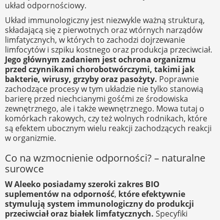
układ odpornościowy.
Układ immunologiczny jest niezwykle ważną strukturą,
składającą się z pierwotnych oraz wtórnych narządów
limfatycznych, w których to zachodzi dojrzewanie
limfocytów i szpiku kostnego oraz produkcja przeciwciał.
Jego głównym zadaniem jest ochrona organizmu
przed czynnikami chorobotwórczymi, takimi jak
bakterie, wirusy, grzyby oraz pasożyty.
Poprawnie
zachodzące procesy w tym układzie nie tylko stanowią
barierę przed niechcianymi gośćmi ze środowiska
zewnętrznego, ale i także wewnętrznego. Mowa tutaj o
komórkach rakowych, czy też wolnych rodnikach, które
są efektem ubocznym wielu reakcji zachodzących reakcji
w organizmie.
Co na wzmocnienie odporności? – naturalne
surowce
W Aleeko posiadamy szeroki zakres BIO
suplementów na odporność
,
które efektywnie
stymulują system immunologiczny do produkcji
przeciwciał
oraz białek limfatycznych.
Specyfiki