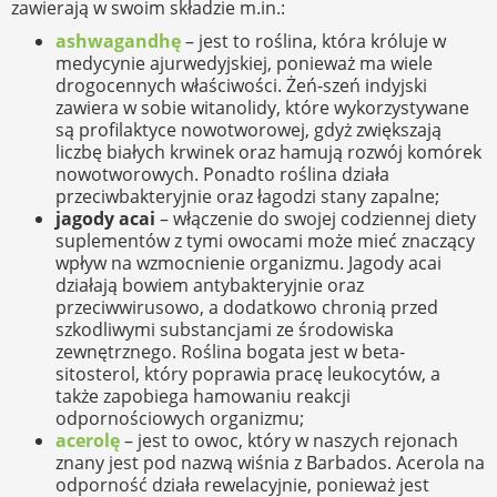
zawierają w swoim składzie m.in.:
ashwagandhę
– jest to roślina, która króluje w
medycynie ajurwedyjskiej, ponieważ ma wiele
drogocennych właściwości. Żeń-szeń indyjski
zawiera w sobie witanolidy, które wykorzystywane
są profilaktyce nowotworowej, gdyż zwiększają
liczbę białych krwinek oraz hamują rozwój komórek
nowotworowych. Ponadto roślina działa
przeciwbakteryjnie oraz łagodzi stany zapalne;
jagody acai
– włączenie do swojej codziennej diety
suplementów z tymi owocami może mieć znaczący
wpływ na wzmocnienie organizmu. Jagody acai
działają bowiem antybakteryjnie oraz
przeciwwirusowo, a dodatkowo chronią przed
szkodliwymi substancjami ze środowiska
zewnętrznego. Roślina bogata jest w beta-​​
sitosterol, który poprawia pracę leukocytów, a
także zapobiega hamowaniu reakcji
odpornościowych organizmu;
acerolę
– jest to owoc, który w naszych rejonach
znany jest pod nazwą wiśnia z Barbados. Acerola na
odporność działa rewelacyjnie, ponieważ jest