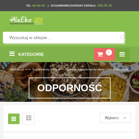
499,00 ZŁ
TEL
:
602 490 100
|
DO DARMOWEJ DOSTAWY ZOSTAŁO:
0
KATEGORIE
—›
—›
—›
AleEko.pl
Suplementy diety
Naturalne suplementy diety
Odporność
ODPORNOŚĆ
Wybierz