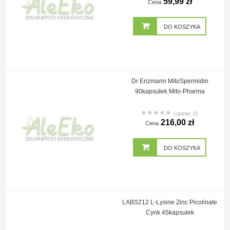
59,99 zł
Cena
DO KOSZYKA
Dr Enzmann MitoSpermidin
90kapsułek Mito-Pharma
(opinie: 0)
216,00 zł
Cena
DO KOSZYKA
LABS212 L-Lysine Zinc Picolinate
Cynk 45kapsułek