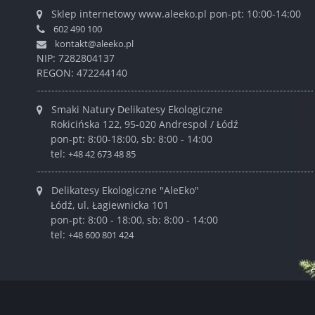
Sklep internetowy www.aleeko.pl
pon-pt: 10:00-14:00
602 490 100
kontakt@aleeko.pl
NIP: 7282804137
REGON: 472244140
Smaki Natury Delikatesy Ekologiczne
Rokicińska 122, 95-020 Andrespol / Łódź
pon-pt: 8:00-18:00, sb: 8:00 - 14:00
tel:
+48 42 673 48 85
Delikatesy Ekologiczne "AleEko"
Łódź, ul. Łagiewnicka 101
pon-pt: 8:00 - 18:00, sb: 8:00 - 14:00
tel:
+48 600 801 424