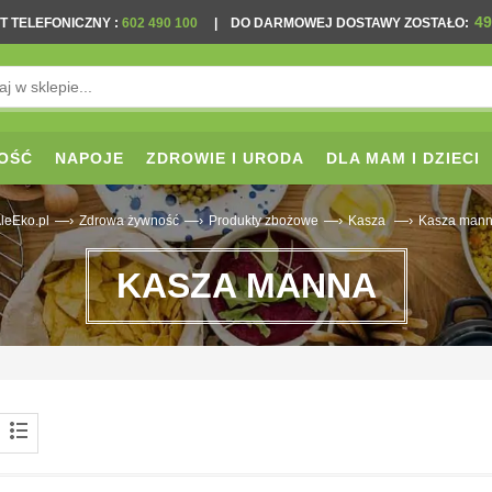
49
T TELEFONICZNY
:
602 490 100
|
DO DARMOWEJ DOSTAWY ZOSTAŁO:
OŚĆ
NAPOJE
ZDROWIE I URODA
DLA MAM I DZIECI
—›
—›
—›
—›
leEko.pl
Zdrowa żywność
Produkty zbożowe
Kasza
Kasza man
KASZA MANNA