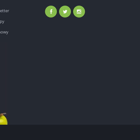
etter
epy
mowy