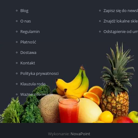
Blog
Zapisz się do newsl
O nas
Znajdź lokalne skl
Regulamin
Odstąpienie od u
Płatność
Dostawa
Kontakt
Polityka prywatnosci
Klauzula rodo
Ważne informacje
Wykonanie:
NovaPoint