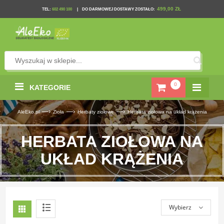
499,00 ZŁ
TEL
:
602 490 100
|
DO DARMOWEJ DOSTAWY ZOSTAŁO:
0
KATEGORIE
—›
—›
—›
AleEko.pl
Zioła
Herbaty ziołowe
Herbata ziołowa na układ krążenia
HERBATA ZIOŁOWA NA
UKŁAD KRĄŻENIA
Wybierz