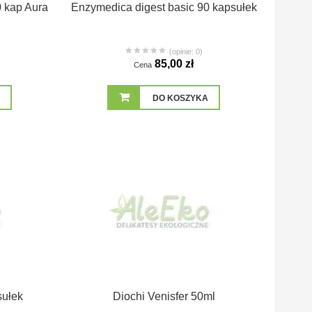
0 kap Aura
Enzymedica digest basic 90 kapsułek
(opinie: 0)
85,00 zł
Cena
DO KOSZYKA
sułek
Diochi Venisfer 50ml