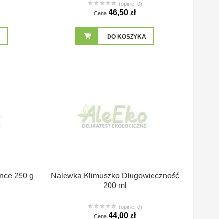
(opinie: 0)
46,50 zł
Cena
DO KOSZYKA
ance 290 g
Nalewka Klimuszko Długowieczność
200 ml
(opinie: 0)
44,00 zł
Cena