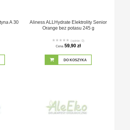
ityna A 30
Aliness ALLHydrate Elektrolity Senior
Orange bez potasu 245 g
(opinie: 0)
59,90 zł
Cena
DO KOSZYKA