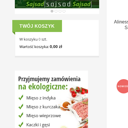
Alines
TWÓJ KOSZYK
S
W koszyku
szt.
0
0,00 zł
Wartość koszyka:
NOWOŚ