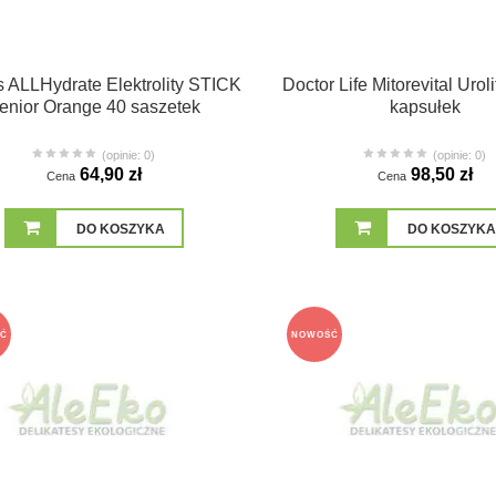
s ALLHydrate Elektrolity STICK
Doctor Life Mitorevital Urol
enior Orange 40 saszetek
kapsułek
(opinie: 0)
(opinie: 0)
64,90 zł
98,50 zł
Cena
Cena
DO KOSZYKA
DO KOSZYKA
Ć
NOWOŚĆ