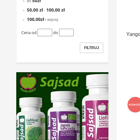
50zł
do
50,00 zł
100,00 zł
-
100,00zł
i więcej
Cena od
do
Yango
FILTRUJ
NOWOŚ