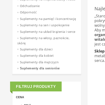
Odchudzanie
Najl
Odporność
„Staro
Suplementy na pamięć i koncentrację
pokry
wolny
Suplementy na sen i uspokojenie
Aby m
Suplementy na układ krążenia i serce
organ
Suplementy na włosy, paznokcie,
wital
skórę
jest c
Suplementy dla dzieci
Sklep
metab
Suplementy dla kobiet
serca.
Suplementy dla mężczyzn
Suplementy dla seniorów
FILTRUJ PRODUKTY
CENA