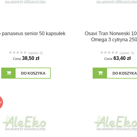
 panaseus senior 50 kapsułek
Osavi Tran Norweski 1
Omega 3 cytryna 250
(opinie: 0)
(opinie: 0)
38,50 zł
63,40 zł
Cena
Cena
DO KOSZYKA
DO KOSZYKA
Ć