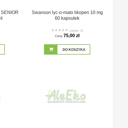
a) SENIOR
Swanson lyc-o-mato likopen 10 mg
ml
60 kapsułek
(opinie: 0)
75,00 zł
Cena
DO KOSZYKA