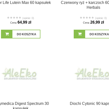
r Life Lutein Max 60 kapsułek
Czerwony ryż + karczoch 6
Herbals
(opinie: 0)
(opinie: 0)
64,99 zł
26,99 zł
Cena
Cena
DO KOSZYKA
DO KOSZYKA
ymedica Digest Spectrum 30
Diochi Cytonic 90 kap
kapsułek