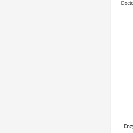
Docto
Enz