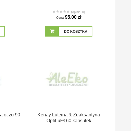
(opinie: 0)
95,00 zł
Cena
DO KOSZYKA
la oczu 90
Kenay Luteina & Zeaksantyna
OptiLut® 60 kapsułek