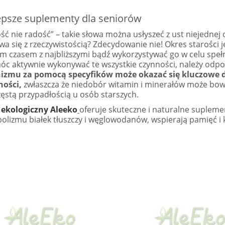
epsze suplementy dla seniorów
ść nie radość” – takie słowa można usłyszeć z ust niejednej 
wa się z rzeczywistością? Zdecydowanie nie! Okres starości 
m czasem z najbliższymi bądź wykorzystywać go w celu spełni
óc aktywnie wykonywać te wszystkie czynności, należy odp
izmu za pomocą specyfików może okazać się kluczowe 
ności,
zwłaszcza że niedobór witamin i minerałów może bo
zęstą przypadłością u osób starszych.
 ekologiczny Aleeko
oferuje skuteczne i naturalne suplem
olizmu białek tłuszczy i węglowodanów, wspierają pamięć i k