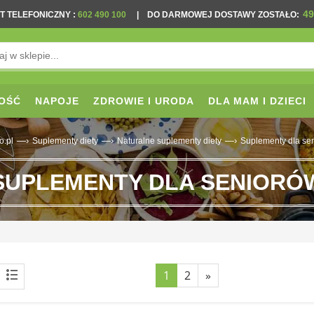
49
T TELEFONICZNY
:
602 490 100
|
DO DARMOWEJ DOSTAWY ZOSTAŁO:
OŚĆ
NAPOJE
ZDROWIE I URODA
DLA MAM I DZIECI
—›
—›
—›
o.pl
Suplementy diety
Naturalne suplementy diety
Suplementy dla se
SUPLEMENTY DLA SENIORÓ
1
2
»