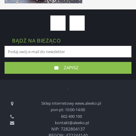
BĄDŹ NA BIEŻĄCO
ZAPISZ
Sklep internetowy www.aleeko.pl
pon-pt: 10:00-14:00
602 490 100
kontakt@aleeko.pl
NIP: 7282804137
REGON: 472244140