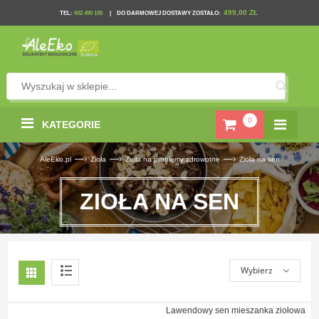
499,00 ZŁ
TEL
:
602 490 100
|
DO DARMOWEJ DOSTAWY ZOSTAŁO:
0
KATEGORIE
—›
—›
—›
AleEko.pl
Zioła
Zioła na problemy zdrowotne
Zioła na sen
ZIOŁA NA SEN
Wybierz
Lawendowy sen mieszanka ziołowa