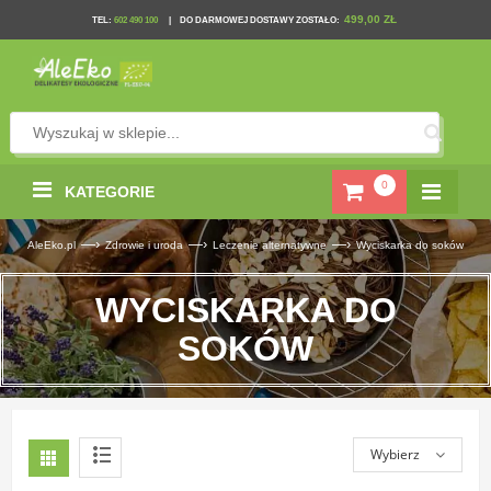
499,00 ZŁ
TEL
:
602 490 100
|
DO DARMOWEJ DOSTAWY ZOSTAŁO:
0
KATEGORIE
—›
—›
—›
AleEko.pl
Zdrowie i uroda
Leczenie alternatywne
Wyciskarka do soków
WYCISKARKA DO
SOKÓW
Wybierz