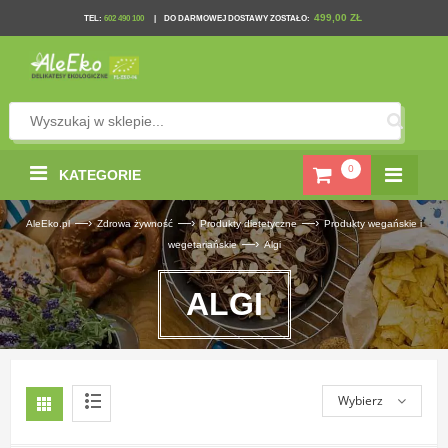
499,00 ZŁ
TEL
:
602 490 100
|
DO DARMOWEJ DOSTAWY ZOSTAŁO:
0
KATEGORIE
—›
—›
—›
AleEko.pl
Zdrowa żywność
Produkty dietetyczne
Produkty wegańskie i
—›
wegetariańskie
Algi
ALGI
Wybierz