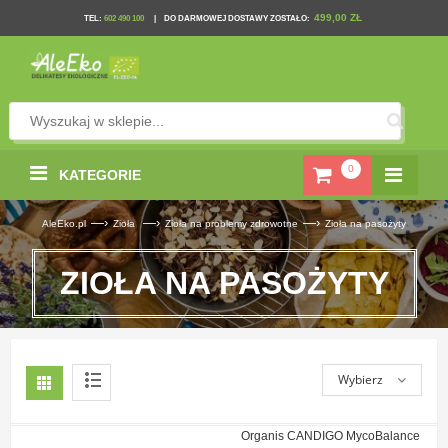
499,00 ZŁ
TEL
:
602 490 100
|
DO DARMOWEJ DOSTAWY ZOSTAŁO:
0
KATEGORIE
—›
—›
—›
AleEko.pl
Zioła
Zioła na problemy zdrowotne
Zioła na pasożyty
ZIOŁA NA PASOŻYTY
Wybierz
Organis CANDIGO MycoBalance