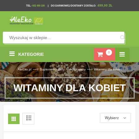
499,00 ZŁ
TEL
:
602 490 100
|
DO DARMOWEJ DOSTAWY ZOSTAŁO:
0
KATEGORIE
—›
—›
—›
AleEko.pl
Suplementy diety
Witaminy
Witaminy dla kobiet
WITAMINY DLA KOBIET
Wybierz