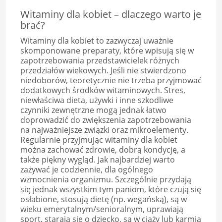
Witaminy dla kobiet – dlaczego warto je
brać?
Witaminy dla kobiet to zazwyczaj uważnie
skomponowane preparaty, które wpisują się w
zapotrzebowania przedstawicielek różnych
przedziałów wiekowych. Jeśli nie stwierdzono
niedoborów, teoretycznie nie trzeba przyjmować
dodatkowych środków witaminowych. Stres,
niewłaściwa dieta, używki i inne szkodliwe
czynniki zewnętrzne mogą jednak łatwo
doprowadzić do zwiększenia zapotrzebowania
na najważniejsze związki oraz mikroelementy.
Regularnie przyjmując witaminy dla kobiet
można zachować zdrowie, dobrą kondycję, a
także piękny wygląd. Jak najbardziej warto
zażywać je codziennie, dla ogólnego
wzmocnienia organizmu. Szczególnie przydają
się jednak wszystkim tym paniom, które czują się
osłabione, stosują dietę (np. wegańską), są w
wieku emerytalnym/senioralnym, uprawiają
sport, starają się o dziecko, są w ciąży lub karmią