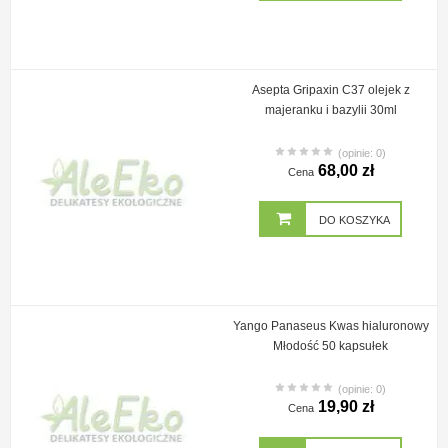
Asepta Gripaxin C37 olejek z
majeranku i bazylii 30ml
(opinie: 0)
68,00 zł
Cena
DO KOSZYKA
Yango Panaseus Kwas hialuronowy
Młodość 50 kapsułek
(opinie: 0)
19,90 zł
Cena