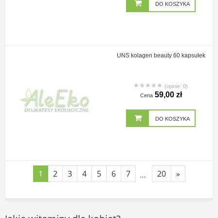
DO KOSZYKA
UNS kolagen beauty 60 kapsułek
(opinie: 0)
59,00 zł
Cena
DO KOSZYKA
1
2
3
4
5
6
7
20
»
...