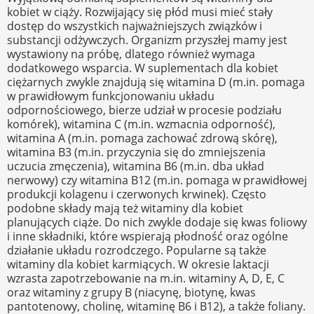
kobiet w ciąży. Rozwijający się płód musi mieć stały
dostęp do wszystkich najważniejszych związków i
substancji odżywczych. Organizm przyszłej mamy jest
wystawiony na próbę, dlatego również wymaga
dodatkowego wsparcia. W suplementach dla kobiet
ciężarnych zwykle znajdują się witamina D (m.in. pomaga
w prawidłowym funkcjonowaniu układu
odpornościowego, bierze udział w procesie podziału
komórek), witamina C (m.in. wzmacnia odporność),
witamina A (m.in. pomaga zachować zdrową skórę),
witamina B3 (m.in. przyczynia się do zmniejszenia
uczucia zmęczenia), witamina B6 (m.in. dba układ
nerwowy) czy witamina B12 (m.in. pomaga w prawidłowej
produkcji kolagenu i czerwonych krwinek). Często
podobne składy mają też witaminy dla kobiet
planujących ciąże. Do nich zwykle dodaje się kwas foliowy
i inne składniki, które wspierają płodność oraz ogólne
działanie układu rozrodczego. Popularne są także
witaminy dla kobiet karmiących. W okresie laktacji
wzrasta zapotrzebowanie na m.in. witaminy A, D, E, C
oraz witaminy z grupy B (niacynę, biotynę, kwas
pantotenowy, cholinę, witaminę B6 i B12), a także foliany.