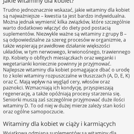
Jakie witaminy dla kobiet?
Trudno jednoznacznie wskazać, jakie witaminy dla kobiet
są najważniejsze – kwestia ta jest bardzo indywidualna.
Można jednak wymienić kilka związków, które szczególnie
warto dodatkowo włączyć do diety pod postacią
suplementów. Niezwykle ważne są witaminy z grupy B –
są odpowiedzialne za szereg procesów w organizmie, a
także wspierają prawidłowe działanie większości
układów, w tym nerwowego, krwionośnego, trawiennego
itp. Kobiety o obfitych miesiączkach oraz weganki i
wegetarianki koniecznie powinny je przyjmować.
Najlepsze witaminy dla kobiet pomagające dbać o urodę
to z kolei witaminy rozpuszczalne w tłuszczach (A, D, E, K)
oraz C. Mają wpływ na wygląd cery, włosów oraz
paznokci. Wzmacniają ich kondycję, przyspieszają
regenerację, a także opóźniają procesy starzenia się.
Seniorki muszą zaś szczególnie przyjmować duże ilości
witaminy D. To od niej w dużej mierze zależy stan kości
oraz ogólne samopoczucie.
Witaminy dla kobiet w ciąży i karmiących
Wyjątkową odmianą suplementów są witaminy dla