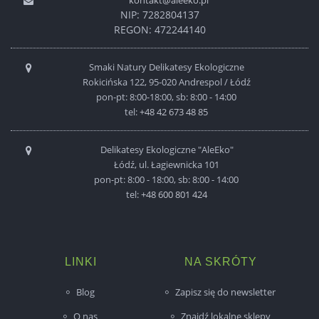
kontakt@aleeko.pl
NIP: 7282804137
REGON: 472244140
Smaki Natury Delikatesy Ekologiczne
Rokicińska 122, 95-020 Andrespol / Łódź
pon-pt: 8:00-18:00, sb: 8:00 - 14:00
tel:
+48 42 673 48 85
Delikatesy Ekologiczne "AleEko"
Łódź, ul. Łagiewnicka 101
pon-pt: 8:00 - 18:00, sb: 8:00 - 14:00
tel:
+48 600 801 424
LINKI
NA SKRÓTY
Blog
Zapisz się do newsletter
O nas
Znajdź lokalne sklepy