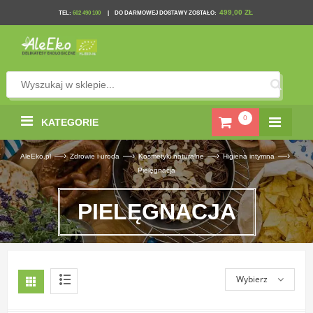
499,00 ZŁ
TEL
:
602 490 100
|
DO DARMOWEJ DOSTAWY ZOSTAŁO:
0
KATEGORIE
—›
—›
—›
—›
AleEko.pl
Zdrowie i uroda
Kosmetyki naturalne
Higiena intymna
Pielęgnacja
PIELĘGNACJA
Wybierz