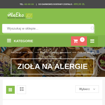
499,00 ZŁ
TEL
:
602 490 100
|
DO DARMOWEJ DOSTAWY ZOSTAŁO:
0
KATEGORIE
—›
—›
—›
AleEko.pl
Zioła
Zioła na problemy zdrowotne
Zioła na alergie
ZIOŁA NA ALERGIE
Wybierz