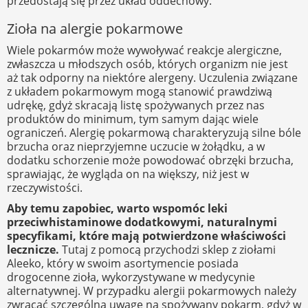
przedostają się przez układ oddechowy.
Zioła na alergie pokarmowe
Wiele pokarmów może wywoływać reakcje alergiczne,
zwłaszcza u młodszych osób, których organizm nie jest
aż tak odporny na niektóre alergeny. Uczulenia związane
z układem pokarmowym mogą stanowić prawdziwą
udrękę, gdyż skracają listę spożywanych przez nas
produktów do minimum, tym samym dając wiele
ograniczeń. Alergię pokarmową charakteryzują silne bóle
brzucha oraz nieprzyjemne uczucie w żołądku, a w
dodatku schorzenie może powodować obrzęki brzucha,
sprawiając, że wygląda on na większy, niż jest w
rzeczywistości.
Aby temu zapobiec, warto wspomóc leki
przeciwhistaminowe dodatkowymi, naturalnymi
specyfikami, które mają potwierdzone właściwości
lecznicze.
Tutaj z pomocą przychodzi sklep z ziołami
Aleeko, który w swoim asortymencie posiada
drogocenne zioła, wykorzystywane w medycynie
alternatywnej. W przypadku alergii pokarmowych należy
zwracać szczególną uwagę na spożywany pokarm, gdyż w