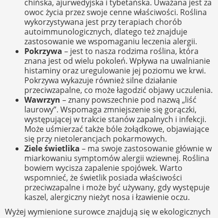
chińska, ajurwedyjska i tybetańska. Uważana jest za
owoc życia przez swoje cenne właściwości. Roślina
wykorzystywana jest przy terapiach chorób
autoimmunologicznych, dlatego też znajduje
zastosowanie we wspomaganiu leczenia alergii.
Pokrzywa
– jest to nasza rodzima roślina, która
znana jest od wielu pokoleń. Wpływa na uwalnianie
histaminy oraz uregulowanie jej poziomu we krwi.
Pokrzywa wykazuje również silne działanie
przeciwzapalne, co może łagodzić objawy uczulenia.
Wawrzyn
– znany powszechnie pod nazwą „liść
laurowy”. Wspomaga zmniejszenie się gorączki,
występującej w trakcie stanów zapalnych i infekcji.
Może uśmierzać także bóle żołądkowe, objawiające
się przy nietolerancjach pokarmowych.
Ziele świetlika
– ma swoje zastosowanie głównie w
miarkowaniu symptomów alergii wziewnej. Roślina
bowiem wycisza zapalenie spojówek. Warto
wspomnieć, że świetlik posiada właściwości
przeciwzapalne i może być używany, gdy występuje
kaszel, alergiczny nieżyt nosa i łzawienie oczu.
Wyżej wymienione surowce znajdują się w ekologicznych