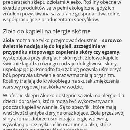
preparatach sklepu z ziołami Aleeko. Rośliny obecne w
składzie produktów są w pełni ekologiczne, gdyż ich
źródłem pozyskiwana są zaufane gospodarstwa rolne,
współpracujące z producentami specyfików.
Zioła do kąpieli na alergie skórne
Zioła
można nie tylko przyjmować doustnie –
surowce
świetnie nadają się do kąpieli, szczególnie w
przypadku atopowego zapalenia skóry czy egzemy
,
występującą przy alergiach skórnych. Ziołowe kąpiele
świetnie łagodzą różnego rodzaju dolegliwości skóry,
uspokajając ją. Ponadto taki zabieg pozwala uśmierzyć
ból, poprawia ukrwienie oraz wzmacniają organizm.
Rośliny trafiają do krwioobiegu na skutek zmiękczenia
warstwy rogowej naskórka w wodzie.
W ofercie sklepu Aleeko dostępne są zioła na alergie dla
dzieci i dorosłych, które mogą być wykorzystywane
podczas kąpieli w wannie. Są to specyfiki, które mają
właściwości antybakteryjne oraz kojące. Zioła przez swój
silny aromat dobrze uśmierzają alergię wziewną,
wywołaną przez pyłki roślin oraz inne białka, które