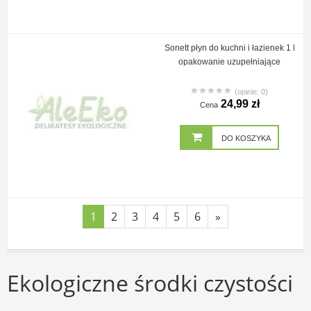
Sonett płyn do kuchni i łazienek 1 l
opakowanie uzupełniające
(opinie: 0)
24,99 zł
Cena
DO KOSZYKA
1
2
3
4
5
6
»
Ekologiczne środki czystości