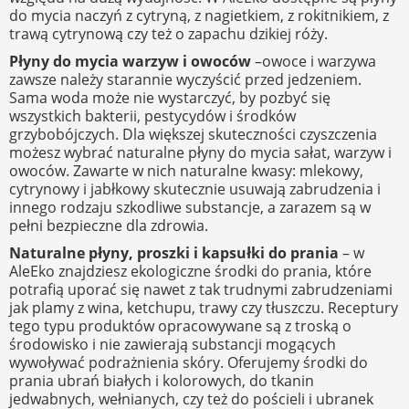
do mycia naczyń z cytryną, z nagietkiem, z rokitnikiem, z
trawą cytrynową czy też o zapachu dzikiej róży.
Płyny do mycia warzyw i owoców
–owoce i warzywa
zawsze należy starannie wyczyścić przed jedzeniem.
Sama woda może nie wystarczyć, by pozbyć się
wszystkich bakterii, pestycydów i środków
grzybobójczych. Dla większej skuteczności czyszczenia
możesz wybrać naturalne płyny do mycia sałat, warzyw i
owoców. Zawarte w nich naturalne kwasy: mlekowy,
cytrynowy i jabłkowy skutecznie usuwają zabrudzenia i
innego rodzaju szkodliwe substancje, a zarazem są w
pełni bezpieczne dla zdrowia.
Naturalne płyny, proszki i kapsułki do prania
– w
AleEko znajdziesz ekologiczne środki do prania, które
potrafią uporać się nawet z tak trudnymi zabrudzeniami
jak plamy z wina, ketchupu, trawy czy tłuszczu. Receptury
tego typu produktów opracowywane są z troską o
środowisko i nie zawierają substancji mogących
wywoływać podrażnienia skóry. Oferujemy środki do
prania ubrań białych i kolorowych, do tkanin
jedwabnych, wełnianych, czy też do pościeli i ubranek