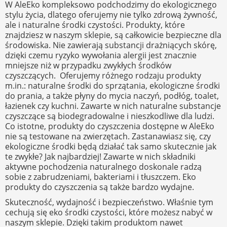
W AleEko kompleksowo podchodzimy do ekologicznego
stylu życia, dlatego oferujemy nie tylko zdrową żywność,
ale i naturalne środki czystości. Produkty, które
znajdziesz w naszym sklepie, są całkowicie bezpieczne dla
środowiska. Nie zawierają substancji drażniących skórę,
dzięki czemu ryzyko wywołania alergii jest znacznie
mniejsze niż w przypadku zwykłych środków
czyszczących. Oferujemy różnego rodzaju produkty
m.in.: naturalne środki do sprzątania, ekologiczne środki
do prania, a także płyny do mycia naczyń, podłóg, toalet,
łazienek czy kuchni. Zawarte w nich naturalne substancje
czyszczące są biodegradowalne i nieszkodliwe dla ludzi.
Co istotne, produkty do czyszczenia dostępne w AleEko
nie są testowane na zwierzętach. Zastanawiasz się, czy
ekologiczne środki będą działać tak samo skutecznie jak
te zwykłe? Jak najbardziej! Zawarte w nich składniki
aktywne pochodzenia naturalnego doskonale radzą
sobie z zabrudzeniami, bakteriami i tłuszczem. Eko
produkty do czyszczenia są także bardzo wydajne.
Skuteczność, wydajność i bezpieczeństwo. Właśnie tym
cechują się eko środki czystości, które możesz nabyć w
naszym sklepie. Dzięki takim produktom nawet