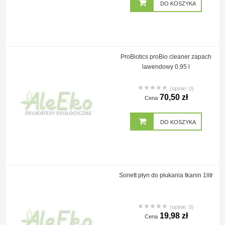
DO KOSZYKA
ProBiotics proBio cleaner zapach
lawendowy 0,95 l
(opinie: 0)
70,50 zł
Cena
DO KOSZYKA
Sonett płyn do płukania tkanin 1litr
(opinie: 0)
19,98 zł
Cena