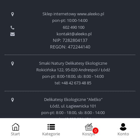
Sklep internetowy www.aleeko.pl
pon-pt: 10:00-14:00
602 490 100
kontakt@aleeko.pl
NIP: 7282804137
REGON: 472244140
Smaki Natury Delikatesy Ekologiczne
Rokicińska 122, 95-020 Andrespol / Łódź
pon-pt: 8:00-18:00, sb: 8:00 - 14:00
tel:
+48 42 673 48 85
Delikatesy Ekologiczne "AleEko"
Łódź, ul. Łagiewnicka 101
pon-pt: 8:00 - 18:00, sb: 8:00 - 14:00
tel:
+48 600 801 424
0
Start
Kategorie
Koszyk
Konto