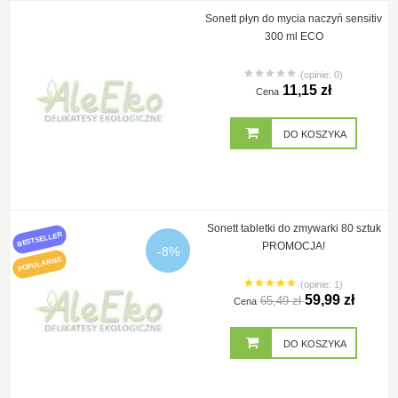
Sonett płyn do mycia naczyń sensitiv
300 ml ECO
(opinie: 0)
11,15 zł
Cena
DO KOSZYKA
Sonett tabletki do zmywarki 80 sztuk
BESTSELLER
PROMOCJA!
-8%
POPULARNE
(opinie: 1)
59,99 zł
65,49 zł
Cena
DO KOSZYKA