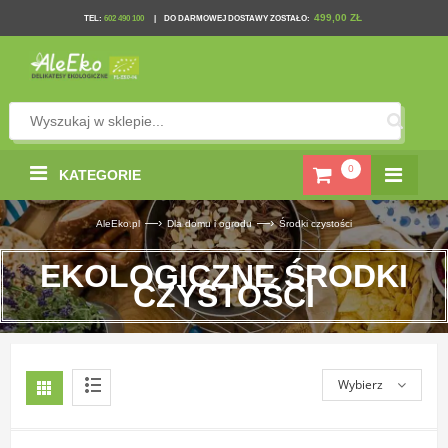
499,00 ZŁ
TEL
:
602 490 100
|
DO DARMOWEJ DOSTAWY ZOSTAŁO:
0
KATEGORIE
—›
—›
AleEko.pl
Dla domu i ogrodu
Środki czystości
EKOLOGICZNE ŚRODKI
CZYSTOŚCI
Wybierz