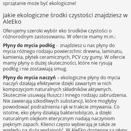
sprzątanie może być ekologiczne!
Jakie ekologiczne środki czystości znajdziesz w
AleEko
Oferujemy szeroki wybór eko środków czystości o
różnorodnym zastosowaniu. W ofercie mamy m.in.:
Płyny do mycia podłóg
- znajdziesz u nas płyny do
mycia różnego rodzaju powierzchni: drewna, laminatu,
kamienia, płytek ceramicznych, PCV czy gumy. W ofercie
mamy płyny o dużej skuteczności, które nie rysują
podłóg i nie zostawiają smug.
Płyny do mycia naczyń
– ekologiczne płyny do mycia
naczyń działają efektywnie dzięki zawartym w nich
kompozycjom naturalnych składników aktywnych.
Skutecznie usuwają tłuszcz i innego rodzaju zabrudzenia.
Nie zawierają szkodliwych substancji, które mogłyby
powodować podrażnienia rąk w trakcie zmywania. Co
istotne, eko płyny działają bakteriobójczo, a dzięki
naturalnym olejkom eterycznym nadają naczyniom
pięknym zapach. Klienci często wybierają je także ze
względu na dużą wydajność. W AleEko dostępne są płyny