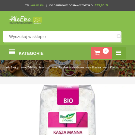
499,00 ZŁ
TEL
:
602 490 100
|
DO DARMOWEJ DOSTAWY ZOSTAŁO:
0
KATEGORIE
—›
—›
—›
—›
AleEko.pl
Zdrowa żywność
Produkty zbożowe
Kasza
Kasza manna