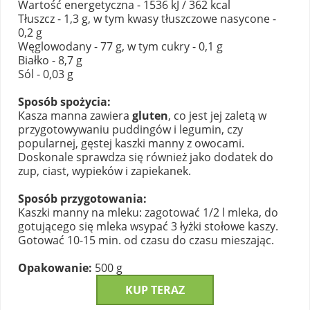
Wartość energetyczna - 1536 kJ / 362 kcal
Tłuszcz - 1,3 g, w tym kwasy tłuszczowe nasycone -
0,2 g
Węglowodany - 77 g, w tym cukry - 0,1 g
Białko - 8,7 g
Sól - 0,03 g
Sposób spożycia:
Kasza manna zawiera
gluten
, co jest jej zaletą w
przygotowywaniu puddingów i legumin, czy
popularnej, gęstej kaszki manny z owocami.
Doskonale sprawdza się również jako dodatek do
zup, ciast, wypieków i zapiekanek.
Sposób przygotowania:
Kaszki manny na mleku: zagotować 1/2 l mleka, do
gotującego się mleka wsypać 3 łyżki stołowe kaszy.
Gotować 10-15 min. od czasu do czasu mieszając.
Opakowanie:
500 g
KUP TERAZ