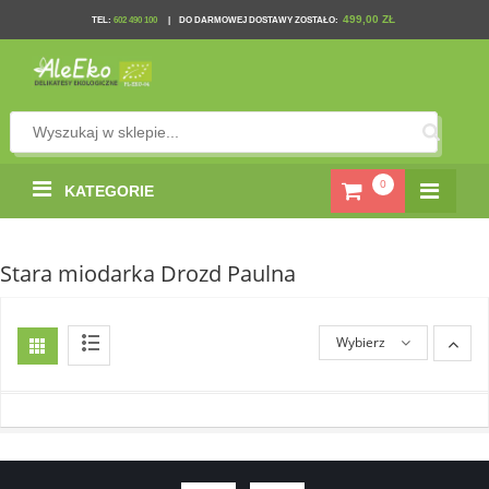
499,00 ZŁ
TEL
:
602 490 100
|
DO DARMOWEJ DOSTAWY ZOSTAŁO:
0
KATEGORIE
Stara miodarka Drozd Paulna
Wybierz