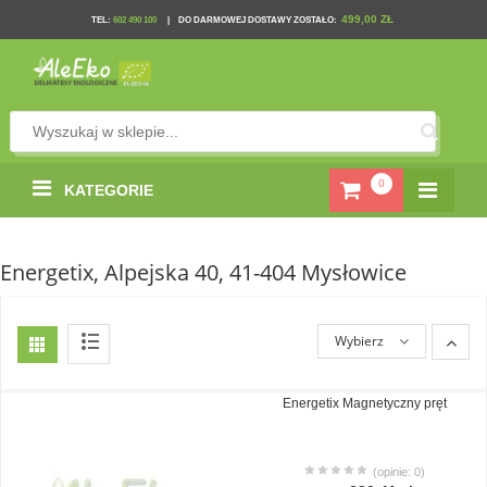
499,00 ZŁ
TEL
:
602 490 100
|
DO DARMOWEJ DOSTAWY ZOSTAŁO:
0
KATEGORIE
Energetix, Alpejska 40, 41-404 Mysłowice
Wybierz
Energetix Magnetyczny pręt
(opinie: 0)