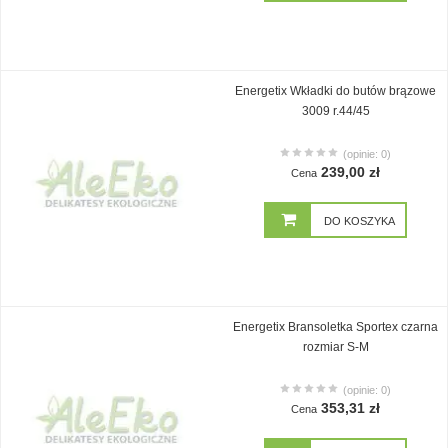
Energetix Wkładki do butów brązowe
3009 r.44/45
(opinie: 0)
239,00 zł
Cena
DO KOSZYKA
Energetix Bransoletka Sportex czarna
rozmiar S-M
(opinie: 0)
353,31 zł
Cena