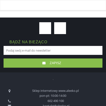
BĄDŹ NA BIEŻĄCO
ZAPISZ
Sklep internetowy www.aleeko.pl
pon-pt: 10:00-14:00
602 490 100
kontakt@aleeko.pl