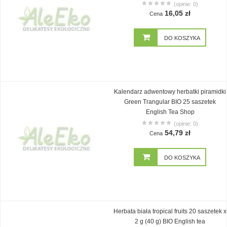
(opinie: 0)
16,05 zł
Cena
DO KOSZYKA
Kalendarz adwentowy herbatki piramidki
Green Trangular BIO 25 saszetek
English Tea Shop
(opinie: 0)
54,79 zł
Cena
DO KOSZYKA
Herbata biała tropical fruits 20 saszetek x
2 g (40 g) BIO English tea