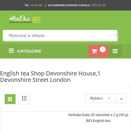
499,00 ZŁ
TEL
:
602 490 100
|
DO DARMOWEJ DOSTAWY ZOSTAŁO:
0
KATEGORIE
English tea Shop Devonshire House,1
Devonshire Street London
Wybierz
Herbata biała 20 saszetek x 2 g (40 g)
BIO English tea