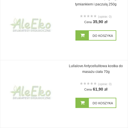
tymiankiem i paczulą 250g
(opinie: 0)
35,90 zł
Cena
DO KOSZYKA
Lullalove Antycellulitowa kostka do
masażu ciała 70g
(opinie: 0)
61,90 zł
Cena
DO KOSZYKA