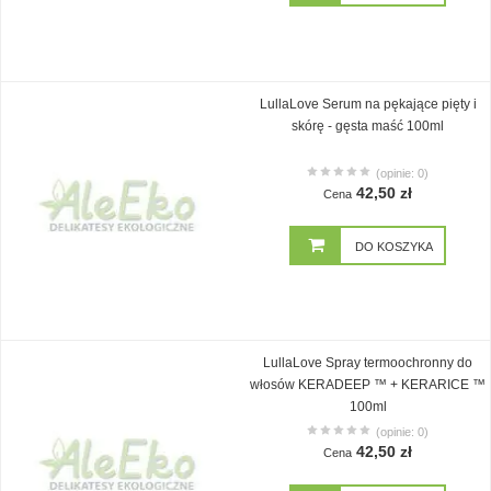
LullaLove Serum na pękające pięty i
skórę - gęsta maść 100ml
(opinie: 0)
42,50 zł
Cena
DO KOSZYKA
LullaLove Spray termoochronny do
włosów KERADEEP ™ + KERARICE ™
100ml
(opinie: 0)
42,50 zł
Cena