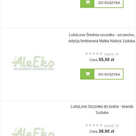
DO KOSZYKA
LullaLove Średnia szczotka - szczecina,
edycja limitowana Matka Natura 1sztuka
(opinie: 0)
55,50 zł
Cena
DO KOSZYKA
LullaLove Szczotka do butów - twarda
1sztuka
(opinie: 0)
38,90 zł
Cena