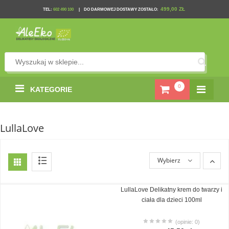
499,00 ZŁ
TEL
:
602 490 100
|
DO DARMOWEJ DOSTAWY ZOSTAŁO:
0
KATEGORIE
LullaLove
Wybierz
LullaLove Delikatny krem do twarzy i
ciała dla dzieci 100ml
(opinie: 0)