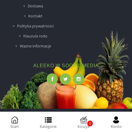
Dostawa
Kontakt
Polityka prywatnosci
Klauzula rodo
Ważne informacje
ALEEKO W SOCIAL MEDIA
Wykonanie:
NovaPoint
0
Start
Kategorie
Koszyk
Konto