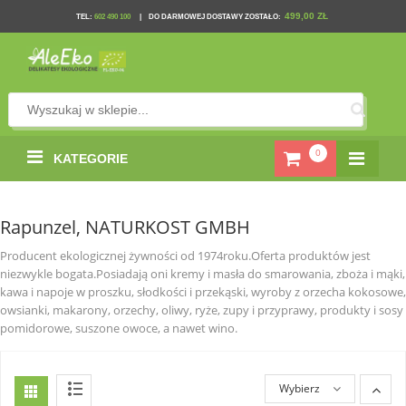
499,00 ZŁ
TEL
:
602 490 100
|
DO DARMOWEJ DOSTAWY ZOSTAŁO:
0
KATEGORIE
Rapunzel, NATURKOST GMBH
Producent ekologicznej żywności od 1974roku.Oferta produktów jest
niezwykle bogata.Posiadają oni kremy i masła do smarowania, zboża i mąki,
kawa i napoje w proszku, słodkości i przekąski, wyroby z orzecha kokosowe,
owsianki, makarony, orzechy, oliwy, ryże, zupy i przyprawy, produkty i sosy
pomidorowe, suszone owoce, a nawet wino.
Wybierz