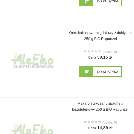
DO KOSZYKA
Krem kokosowo-migdałowy z daktylami
250 g BIO Rapunzel
(opinie: 0)
30,15 zł
Cena
DO KOSZYKA
Makaron gryczany spaghetti
bezglutenowy 250 g BIO Rapunzel
(opinie: 0)
14,89 zł
Cena