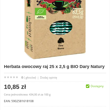
Herbata owocowy raj 25 x 2,5 g BIO Dary Natury
0
( głosów)
Dodaj opinię
|
10,85 zł
Dostępny
Cena jednostkowa:
434,00 zł
za
100 g
EAN: 5902581618108