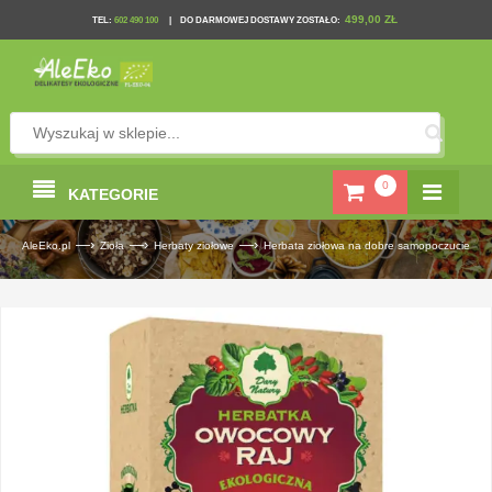
499,00 ZŁ
TEL
:
602 490 100
|
DO DARMOWEJ DOSTAWY ZOSTAŁO:
0
KATEGORIE
—›
—›
—›
AleEko.pl
Zioła
Herbaty ziołowe
Herbata ziołowa na dobre samopoczucie