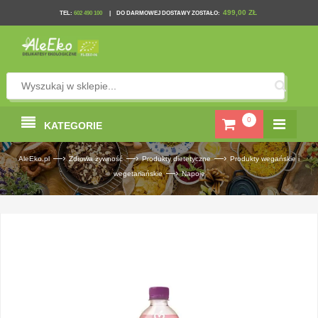
499,00 ZŁ
TEL
:
602 490 100
|
DO DARMOWEJ DOSTAWY ZOSTAŁO:
0
KATEGORIE
—›
—›
—›
AleEko.pl
Zdrowa żywność
Produkty dietetyczne
Produkty wegańskie i
—›
wegetariańskie
Napoje