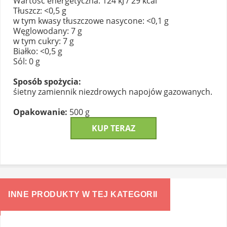
Wartość energetyczna: 124 kJ / 29 kcal
Tłuszcz: <0,5 g
w tym kwasy tłuszczowe nasycone: <0,1 g
Węglowodany: 7 g
w tym cukry: 7 g
Białko: <0,5 g
Sól: 0 g
Sposób spożycia:
śietny zamiennik niezdrowych napojów gazowanych.
Opakowanie:
500 g
KUP TERAZ
INNE PRODUKTY W TEJ KATEGORII