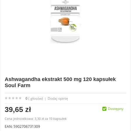
Ashwagandha ekstrakt 500 mg 120 kapsułek
Soul Farm
0
( głosów)
Dodaj opinię
|
39,65 zł
Dostępny
Cena jednostkowa:
3,30 zł
za
10 kapsułek
EAN: 5902706731309