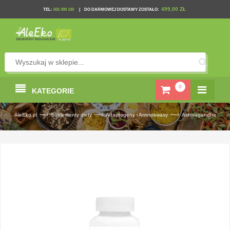
499,00 ZŁ
TEL
:
602 490 100
|
DO DARMOWEJ DOSTAWY ZOSTAŁO:
0
KATEGORIE
—›
—›
—›
AleEko.pl
Suplementy diety
Adaptogeny i Aminokwasy
Ashwagandha