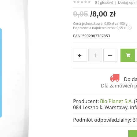
0
( głosów)
Dodaj opin
|
9,95
/8,00 zł
Cena jednostkowa:
0,80 zł
za
100 g
Poprzednia najniższa cena: 9,95 zł
?
EAN: 5902983787853
Do da
Dla zamówień po
Producent
:
Bio Planet S.A.
(
084 Leszno k. Warszawy, inf
Podmiot odpowiedzialny
: B