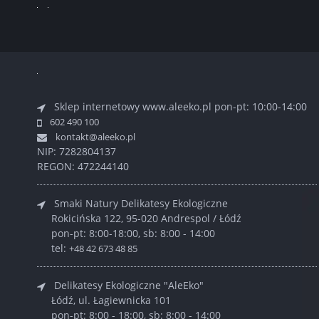
Sklep internetowy www.aleeko.pl
pon-pt: 10:00-14:00
602 490 100
kontakt@aleeko.pl
NIP: 7282804137
REGON: 472244140
Smaki Natury Delikatesy Ekologiczne
Rokicińska 122, 95-020 Andrespol / Łódź
pon-pt: 8:00-18:00, sb: 8:00 - 14:00
tel:
+48 42 673 48 85
Delikatesy Ekologiczne "AleEko"
Łódź, ul. Łagiewnicka 101
pon-pt: 8:00 - 18:00, sb: 8:00 - 14:00