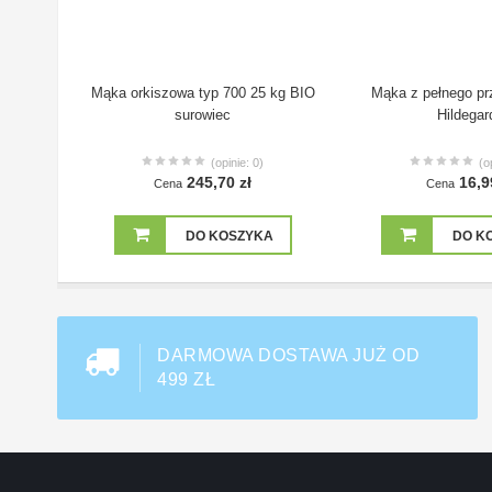
Mąka orkiszowa typ 700 25 kg BIO
Mąka z pełnego pr
surowiec
Hildegar
(opinie: 0)
(o
245,70 zł
16,9
Cena
Cena
DO KOSZYKA
DO K
DARMOWA DOSTAWA JUŻ OD
499 ZŁ