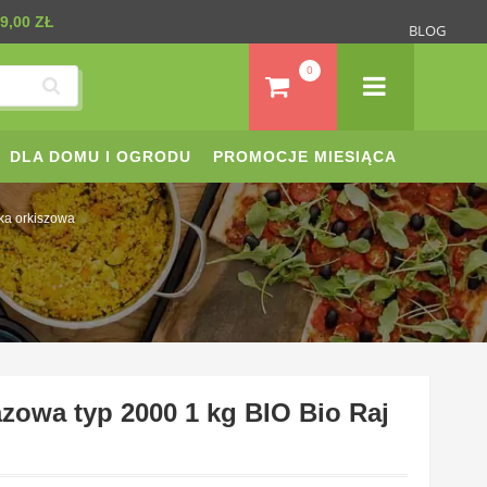
9,00 ZŁ
BLOG
0
DLA DOMU I OGRODU
PROMOCJE MIESIĄCA
a orkiszowa
zowa typ 2000 1 kg BIO Bio Raj