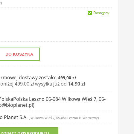
ię
Dostępny
DO KOSZYKA
rmowej dostawy zostało:
499,00 zł
niżej 499,00 zł wysyłka już od
14,90 zł
PolskaPolska Leszno 05-084 Wilkowa Wieś 7, 05-
o@bioplanet.pl)
io Planet S.A.
( Wilkowa Wieś 7, 05-084 Leszno k. Warszawy)
ZOBACZ OPIS PRODUKTU