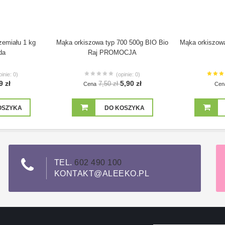
zemiału 1 kg
Mąka orkiszowa typ 700 500g BIO Bio
Mąka orkiszowa
da
Raj PROMOCJA
pinie: 0)
(opinie: 0)
9 zł
5,90 zł
7,50 zł
Cena
Cen
OSZYKA
DO KOSZYKA
TEL.
602 490 100
KONTAKT@ALEEKO.PL