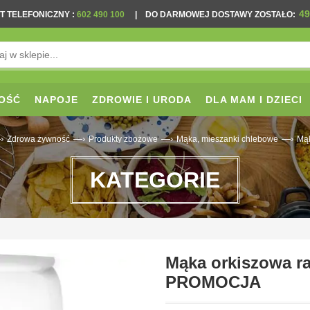
49
T TELEFONICZNY
:
602 490 100
|
DO DARMOWEJ DOSTAWY ZOSTAŁO:
OŚĆ
NAPOJE
ZDROWIE I URODA
DLA MAM I DZIECI
›
—›
—›
—›
Zdrowa żywność
Produkty zbożowe
Mąka, mieszanki chlebowe
Mąk
KATEGORIE
Mąka orkiszowa ra
PROMOCJA