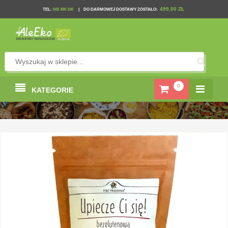
499,00 ZŁ
TEL
:
602 490 100
|
DO DARMOWEJ DOSTAWY ZOSTAŁO:
0
KATEGORIE