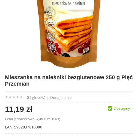
Mieszanka na naleśniki bezglutenowe 250 g Pięć
Przemian
0
( głosów)
Dodaj opinię
|
11,19 zł
Dostępny
Cena jednostkowa:
4,48 zł
za
100 g
EAN: 5902837810300