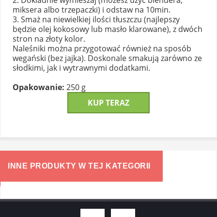
2. Dokladnie wymieszaj (możesz użyć blendera,
miksera albo trzepaczki) i odstaw na 10min.
3. Smaż na niewielkiej ilości tłuszczu (najlepszy
będzie olej kokosowy lub masło klarowane), z dwóch
stron na złoty kolor.
Naleśniki można przygotować również na sposób
wegański (bez jajka). Doskonale smakują zarówno ze
słodkimi, jak i wytrawnymi dodatkami.
Opakowanie:
250 g
KUP TERAZ
INNE PRODUKTY W TEJ KATEGORII