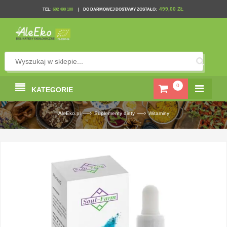
499,00 ZŁ
TEL
:
602 490 100
|
DO DARMOWEJ DOSTAWY ZOSTAŁO:
0
KATEGORIE
—›
—›
AleEko.pl
Suplementy diety
Witaminy