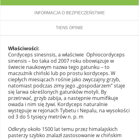
INFORMACJA O BEZPIECZEŃSTWIE
TIENS OPINIE
Właściwości:
Cordyceps sinesnsis, a właściwie Ophiocordyceps
sinensis – bo taka od 2007 roku obowiązuje w
świecie naukowym nazwa tego gatunku – to
maczużnik chiński lub po prostu kordyceps. W
ciepłych miesiącach rośnie jako zwyczajny grzyb,
natomiast podczas zimy jego „gospodarzem” staje
się larwa określonych gatunków motyli. By
przetrwać, grzyb zabija, a następnie mumifikuje
owada i nim się żywi. Kordyceps naturalnie
występuje w rejonach Tybetu i Nepalu, na wysokości
od 3 do 5 tysięcy metrów n. p. m
Odkryty około 1500 lat temu przez himalajskich
pasterzy szybko znalazł zastosowanie w chińskim