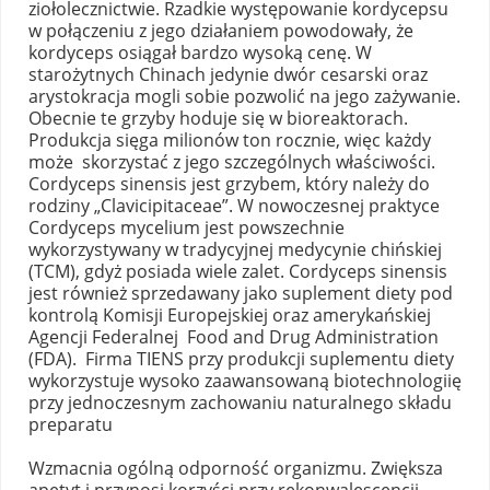
ziołolecznictwie. Rzadkie występowanie kordycepsu
w połączeniu z jego działaniem powodowały, że
kordyceps osiągał bardzo wysoką cenę. W
starożytnych Chinach jedynie dwór cesarski oraz
arystokracja mogli sobie pozwolić na jego zażywanie.
Obecnie te grzyby hoduje się w bioreaktorach.
Produkcja sięga milionów ton rocznie, więc każdy
może skorzystać z jego szczególnych właściwości.
Cordyceps sinensis jest grzybem, który należy do
rodziny „Clavicipitaceae”. W nowoczesnej praktyce
Cordyceps mycelium jest powszechnie
wykorzystywany w tradycyjnej medycynie chińskiej
(TCM), gdyż posiada wiele zalet. Cordyceps sinensis
jest również sprzedawany jako suplement diety pod
kontrolą Komisji Europejskiej oraz amerykańskiej
Agencji Federalnej Food and Drug Administration
(FDA). Firma TIENS przy produkcji suplementu diety
wykorzystuje wysoko zaawansowaną biotechnologiię
przy jednoczesnym zachowaniu naturalnego składu
preparatu
Wzmacnia ogólną odporność organizmu. Zwiększa