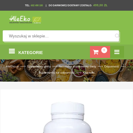
499,00 ZŁ
TEL
:
602 490 100
|
DO DARMOWEJ DOSTAWY ZOSTAŁO:
0
KATEGORIE
—›
—›
—›
—›
AleEko.pl
Suplementy diety
Naturalne suplementy diety
Odporność
—›
Suplementy na odporność
Kapsułki