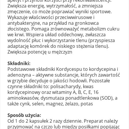
apetyt i przynosi korzyści przy rekonwalescencji.
Zwiększa energię, wytrzymałość, a zmniejsza
zmęczenie, co może poprawiać wyniki sportowe.
Wykazuje właściwości przeciwwirusowe i
antybakteryjne, na przykład na gronkowca
złocistego. Pomaga zrównoważyć metabolizm cukru
we krwi. Wspiera układ oddechowy, zwłaszcza
wydolność płuc i wykorzystanie tlenu (przyspiesza
adaptację komórek do niskiego stężenia tlenu).
Zwiększa potencję u mężczyzn
Składniki:
Podstawowe składniki Kordycespu to kordycepina i
adenozyna – aktywne substancje, których zawartość
w grzybie decyduje o jakości hodowli. Pozostałe
czynne składniki to: polisacharydy, kwas
kordycepinowy oraz witaminy A, B, C, E, 16
aminokwasów, dysmutaza ponadtlenkowa (SOD), a
także cynk, selen, magnez, żelazo, potas
Sposób użycia:
Od 1 do 2 kapsułek 2 razy dziennie. Preparat należy
przyjmować na czczo lub między posiłkami popijając