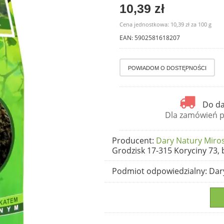
10,39 zł
Cena jednostkowa:
10,39 zł
za
100 g
EAN: 5902581618207
Do da
Dla zamówień po
Producent
:
Dary Natury Miro
Grodzisk 17-315 Koryciny 73,
Podmiot odpowiedzialny
: Da