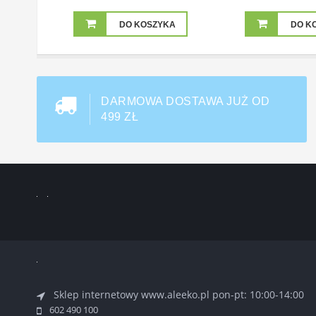
DO KOSZYKA
DO K
DARMOWA DOSTAWA JUŻ OD
499 ZŁ
Sklep internetowy www.aleeko.pl
pon-pt: 10:00-14:00
602 490 100