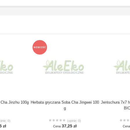
NOWOŚĆ
 Cha Jinzhu 100g
Herbata gryczana Soba Cha Jingwei 100
Jentschura 7x7 h
g
BI
pinie: 0)
(opinie: 0)
5 zł
37,25 zł
Cena
Cen