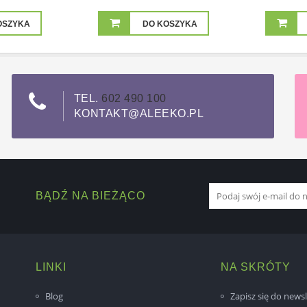
OSZYKA
DO KOSZYKA
TEL.
602 490 100
KONTAKT@ALEEKO.PL
BĄDŹ NA BIEŻĄCO
LINKI
NA SKRÓTY
Blog
Zapisz się do newsl