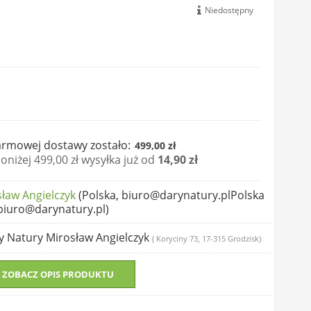
Niedostępny
rmowej dostawy zostało:
499,00 zł
niżej 499,00 zł wysyłka już od
14,90 zł
sław Angielczyk
(Polska, biuro@darynatury.plPolska
 biuro@darynatury.pl)
ry Natury Mirosław Angielczyk
( Koryciny 73, 17-315 Grodzisk)
ZOBACZ OPIS PRODUKTU