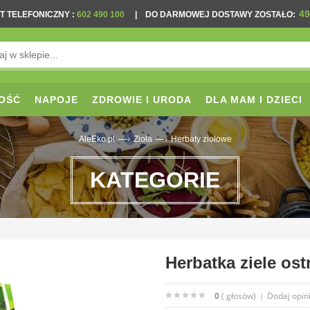
49
T TELEFONICZNY
:
602 490 100
|
DO DARMOWEJ DOSTAWY ZOSTAŁO:
OŚĆ
NAPOJE
ZDROWIE I URODA
DLA MAM I DZIECI
—›
—›
AleEko.pl
Zioła
Herbaty ziołowe
KATEGORIE
Herbatka ziele os
0
( głosów)
Dodaj opin
|