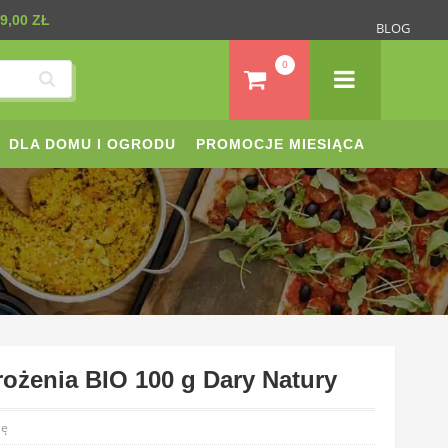
9,00 ZŁ
BLOG
0
DLA DOMU I OGRODU
PROMOCJE MIESIĄCA
trożenia BIO 100 g Dary Natury
ię