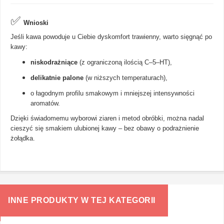
✅
Wnioski
Jeśli kawa powoduje u Ciebie dyskomfort trawienny, warto sięgnąć po
kawy:
niskodrażniące
(z ograniczoną ilością C–5–HT),
delikatnie palone
(w niższych temperaturach),
o łagodnym profilu smakowym i mniejszej intensywności
aromatów.
Dzięki świadomemu wyborowi ziaren i metod obróbki, można nadal
cieszyć się smakiem ulubionej kawy – bez obawy o podrażnienie
żołądka.
INNE PRODUKTY W TEJ KATEGORII