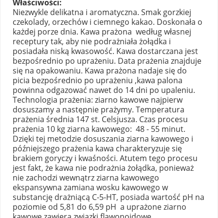
Właściwości:
Niezwykle delikatna i aromatyczna. Smak gorzkiej
czekolady, orzechów i ciemnego kakao. Doskonała o
każdej porze dnia. Kawa prażona według własnej
receptury tak, aby nie podrażniała żołądka i
posiadała niską kwasowość. Kawa dostarczana jest
bezpośrednio po uprażeniu. Data prażenia znajduje
się na opakowaniu. Kawa prażona nadaje się do
picia bezpośrednio po uprażeniu ,kawa palona
powinna odgazować nawet do 14 dni po upaleniu.
Technologia prażenia: ziarno kawowe najpierw
dosuszamy a następnie prażymy. Temperatura
prażenia średnia 147 st. Celsjusza. Czas procesu
prażenia 10 kg ziarna kawowego: 48 - 55 minut.
Dzięki tej metodzie dosuszania ziarna kawowego i
późniejszego prażenia kawa charakteryzuje się
brakiem goryczy i kwaśności. Atutem tego procesu
jest fakt, że kawa nie podrażnia żołądka, ponieważ
nie zachodzi wewnątrz ziarna kawowego
ekspansywna zamiana wosku kawowego w
substancję drażniącą C-5-HT, posiada wartość pH na
poziomie od 5,81 do 6,59 pH a uprażone ziarno
kawowe zawiera związki flawonoidowe