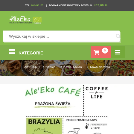
499,00 ZŁ
TEL
:
602 490 100
|
DO DARMOWEJ DOSTAWY ZOSTAŁO:
0
KATEGORIE
—›
—›
—›
AleEko.pl
Napoje
Kawa, Kakao
Kawa ziarnista