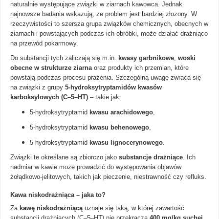
naturalnie występujące związki w ziarnach kawowca. Jednak
najnowsze badania wskazują, że problem jest bardziej złożony. W
rzeczywistości to szersza grupa związków chemicznych, obecnych w
ziarnach i powstających podczas ich obróbki, może działać drażniąco
na przewód pokarmowy.
Do substancji tych zaliczają się m.in.
kwasy garbnikowe
,
woski
obecne w strukturze ziarna
oraz produkty ich przemian, które
powstają podczas procesu prażenia. Szczególną uwagę zwraca się
na związki z grupy
5-hydroksytryptamidów kwasów
karboksylowych (C–5–HT)
– takie jak:
5-hydroksytryptamid
kwasu arachidowego
,
5-hydroksytryptamid
kwasu behenowego
,
5-hydroksytryptamid
kwasu lignocerynowego
.
Związki te określane są zbiorczo jako
substancje drażniące
. Ich
nadmiar w kawie może prowadzić do występowania objawów
żołądkowo-jelitowych, takich jak pieczenie, niestrawność czy refluks.
Kawa niskodrażniąca – jaka to?
Za
kawę niskodrażniącą
uznaje się taką, w której zawartość
substancji drażniących (C–5–HT) nie przekracza
400 mg/kg suchej