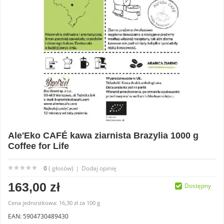
Ale'Eko CAFÉ kawa ziarnista Brazylia 1000 g
Coffee for Life
0
( głosów)
Dodaj opinię
|
163,00 zł
Dostępny
Cena jednostkowa:
16,30 zł
za
100 g
EAN: 5904730489430