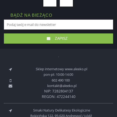
BĄDŹ NA BIEŻĄCO
ZAPISZ
Sklep internetowy www.aleeko.pl
pon-pt: 10:00-14:00
602 490 100
kontakt@aleeko.pl
NIP: 7282804137
REGON: 472244140
Smaki Natury Delikatesy Ekologiczne
Rokicińska 122, 95-020 Andrespol / Łódź