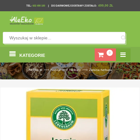
499,00 ZŁ
TEL
:
602 490 100
|
DO DARMOWEJ DOSTAWY ZOSTAŁO:
0
KATEGORIE
—›
—›
—›
AleEko.pl
Napoje
Herbaty
Zielona herbata