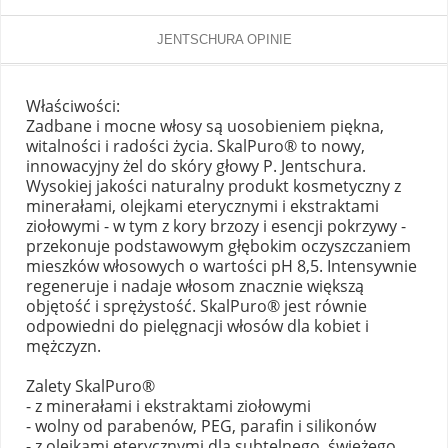
JENTSCHURA OPINIE
Właściwości:
Zadbane i mocne włosy są uosobieniem piękna,
witalności i radości życia. SkalPuro® to nowy,
innowacyjny żel do skóry głowy P. Jentschura.
Wysokiej jakości naturalny produkt kosmetyczny z
minerałami, olejkami eterycznymi i ekstraktami
ziołowymi - w tym z kory brzozy i esencji pokrzywy -
przekonuje podstawowym głębokim oczyszczaniem
mieszków włosowych o wartości pH 8,5. Intensywnie
regeneruje i nadaje włosom znacznie większą
objętość i sprężystość. SkalPuro® jest równie
odpowiedni do pielęgnacji włosów dla kobiet i
mężczyzn.
Zalety SkalPuro®
- z minerałami i ekstraktami ziołowymi
- wolny od parabenów, PEG, parafin i silikonów
- z olejkami eterycznymi dla subtelnego, świeżego