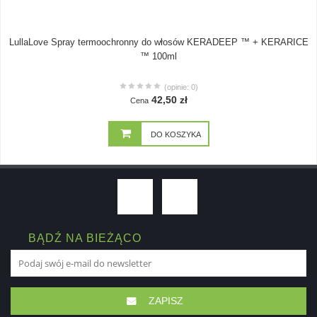
LullaLove Spray termoochronny do włosów KERADEEP ™ + KERARICE
™ 100ml
(opinie: 0)
42,50 zł
Cena
DO KOSZYKA
BĄDŹ NA BIEŻĄCO
ZAPISZ