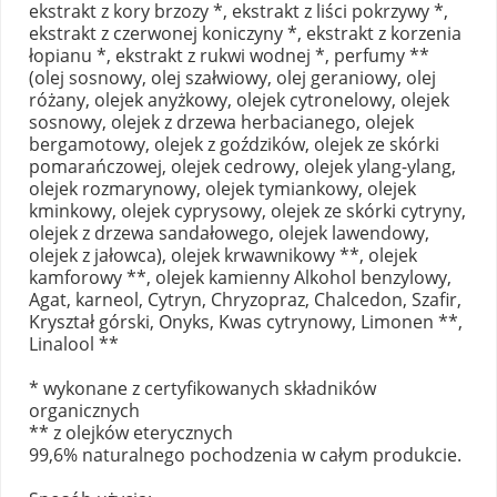
ekstrakt z kory brzozy *, ekstrakt z liści pokrzywy *,
ekstrakt z czerwonej koniczyny *, ekstrakt z korzenia
łopianu *, ekstrakt z rukwi wodnej *, perfumy **
(olej sosnowy, olej szałwiowy, olej geraniowy, olej
różany, olejek anyżkowy, olejek cytronelowy, olejek
sosnowy, olejek z drzewa herbacianego, olejek
bergamotowy, olejek z goździków, olejek ze skórki
pomarańczowej, olejek cedrowy, olejek ylang-ylang,
olejek rozmarynowy, olejek tymiankowy, olejek
kminkowy, olejek cyprysowy, olejek ze skórki cytryny,
olejek z drzewa sandałowego, olejek lawendowy,
olejek z jałowca), olejek krwawnikowy **, olejek
kamforowy **, olejek kamienny Alkohol benzylowy,
Agat, karneol, Cytryn, Chryzopraz, Chalcedon, Szafir,
Kryształ górski, Onyks, Kwas cytrynowy, Limonen **,
Linalool **
* wykonane z certyfikowanych składników
organicznych
** z olejków eterycznych
99,6% naturalnego pochodzenia w całym produkcie.