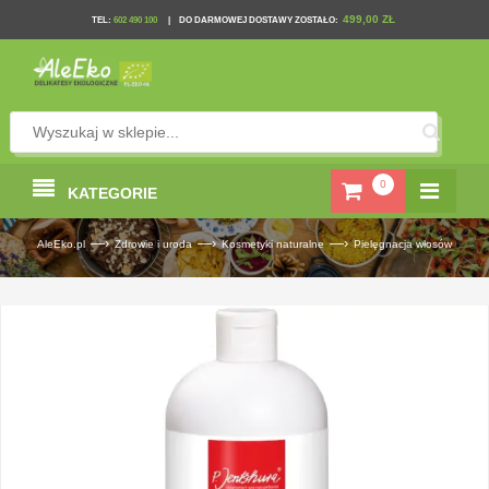
499,00 ZŁ
TEL
:
602 490 100
|
DO DARMOWEJ DOSTAWY ZOSTAŁO:
0
KATEGORIE
—›
—›
—›
AleEko.pl
Zdrowie i uroda
Kosmetyki naturalne
Pielęgnacja włosów