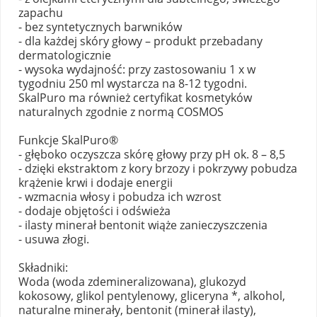
zapachu
- bez syntetycznych barwników
- dla każdej skóry głowy – produkt przebadany
dermatologicznie
- wysoka wydajność: przy zastosowaniu 1 x w
tygodniu 250 ml wystarcza na 8-12 tygodni.
SkalPuro ma również certyfikat kosmetyków
naturalnych zgodnie z normą COSMOS
Funkcje SkalPuro®
- głęboko oczyszcza skórę głowy przy pH ok. 8 – 8,5
- dzięki ekstraktom z kory brzozy i pokrzywy pobudza
krążenie krwi i dodaje energii
- wzmacnia włosy i pobudza ich wzrost
- dodaje objętości i odświeża
- ilasty minerał bentonit wiąże zanieczyszczenia
- usuwa złogi.
Składniki:
Woda (woda zdemineralizowana), glukozyd
kokosowy, glikol pentylenowy, gliceryna *, alkohol,
naturalne minerały, bentonit (minerał ilasty),