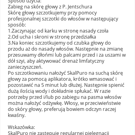
Sposób użycia:
Zabieg na skórę głowy z P. Jentschura
Skórę głowy szczotkujemy przy pomocy
profesjonalnej szczotki do włosów w następujący
sposób:
1.Zaczynając od karku w stronę nasady czoła
2.Od ucha i skroni w stronę przedziałka
3.Na koniec szczotkujemy od czubka głowy do
przodu aż do nasady włosów. Następnie na zmianę
przesuwamy dłońmi lub palcami przed i za uszami w
dół szyi, aby aktywować drenaż limfatyczny
zanieczyszczeń.
Po szczotkowaniu nałożyć SkalPuro na suchą skórę
głowy za pomocą aplikatora, krótko wmasować i
pozostawić na 5 minut lub dłużej. Następnie spienić
dużą ilością wody i dokładnie spłukać. W razie
potrzeby przed i/lub po zabiegu na pasma włosów
można nałożyć odżywkę. Włosy, w przeciwieństwie
do skóry głowy, preferują bowiem odczyn raczej
kwaśny.
Wskazówka:
SkalPuro nie zastępuje regularnej pielęgnacji