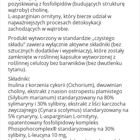
pozyskiwaną z fosfolipidów (budujących strukturę
wątroby) cholinę,
L-asparginian ornityny, który bierze udział w
najważniejszych procesach detoksykacji
zachodzących w wątrobie.
Produkt wytworzony w standardzie ,,czystego
składu” zawiera wyłącznie aktywne składniki (bez
sztucznych dodatków i wypełniaczy), które zostały
zamknięte w roślinnej kapsułce wytworzonej z
roślinnej celulozy bez barwników (bez dwutlenku
tytanu).
Składniki:
Inulina z korzenia cykorii (Cichorium), dwuwinian
choliny, ekstrakt z nasion ostropestu plamistego
(Silybum marianum) standaryzowany na 80%
sylimaryny i 30% sylibiny, ekstrakt z liści karczocha
zwyczajnego (Cynara scolymus) standaryzowany na
5% cynaryny, L-asparginian L-ornityny,
opatentowany fosfolipidowy kompleks
Phospohocomplex® standaryzowany na 30%
sylibiny, L-leucyna 10 mg,