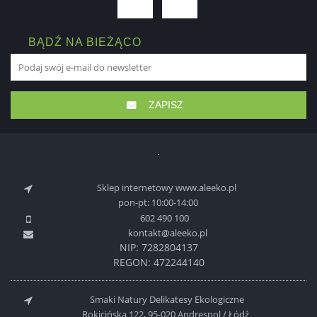
BĄDŹ NA BIEŻĄCO
ZAPISZ
Sklep internetowy www.aleeko.pl
pon-pt: 10:00-14:00
602 490 100
kontakt@aleeko.pl
NIP: 7282804137
REGON: 472244140
Smaki Natury Delikatesy Ekologiczne
Rokicińska 122, 95-020 Andrespol / Łódź