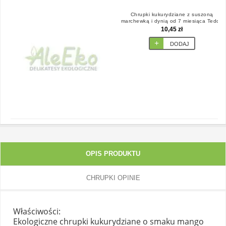
Chrupki kukurydziane z suszoną
marchewką i dynią od 7 miesiąca Teddy
4x15g BIO Little Angel
10,45 zł
DODAJ
OPIS PRODUKTU
CHRUPKI OPINIE
Właściwości:
Ekologiczne chrupki kukurydziane o smaku mango