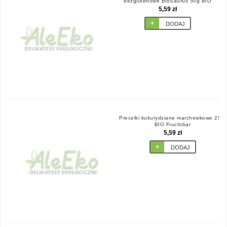
bezglutenowe BioSaurus 50g BIO
McLloyd's
5,59 zł
DODAJ
Precelki kukurydziane marchewkowe 25 g
BIO Fruchtbar
5,59 zł
DODAJ