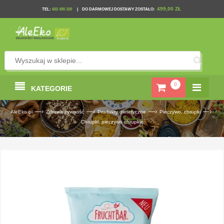
499,00 ZŁ
TEL
:
602 490 100
|
DO DARMOWEJ DOSTAWY ZOSTAŁO:
0
KATEGORIE
—›
—›
—›
—›
AleEko.pl
Zdrowa żywność
Produkty dietetyczne
Pieczywo, chrupki
Chrupki, pieczywo chrupkie