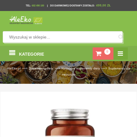
499,00 ZŁ
TEL
:
602 490 100
|
DO DARMOWEJ DOSTAWY ZOSTAŁO:
0
KATEGORIE
—›
—›
—›
AleEko.pl
Suplementy diety
Naturalne suplementy diety
Suplementy dla
mężczyzn