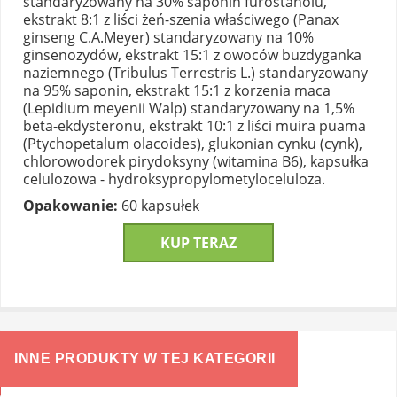
standaryzowany na 30% saponin furostanolu,
ekstrakt 8:1 z liści żeń-szenia właściwego (Panax
ginseng C.A.Meyer) standaryzowany na 10%
ginsenozydów, ekstrakt 15:1 z owoców buzdyganka
naziemnego (Tribulus Terrestris L.) standaryzowany
na 95% saponin, ekstrakt 15:1 z korzenia maca
(Lepidium meyenii Walp) standaryzowany na 1,5%
beta-ekdysteronu, ekstrakt 10:1 z liści muira puama
(Ptychopetalum olacoides), glukonian cynku (cynk),
chlorowodorek pirydoksyny (witamina B6), kapsułka
celulozowa - hydroksypropylometyloceluloza.
Opakowanie:
60 kapsułek
KUP TERAZ
INNE PRODUKTY W TEJ KATEGORII