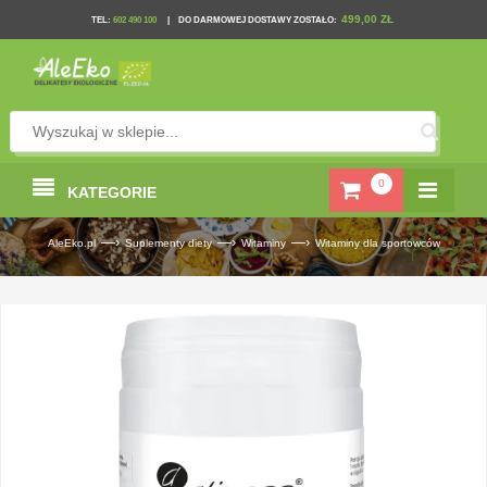
499,00 ZŁ
TEL
:
602 490 100
|
DO DARMOWEJ DOSTAWY ZOSTAŁO:
0
KATEGORIE
—›
—›
—›
AleEko.pl
Suplementy diety
Witaminy
Witaminy dla sportowców