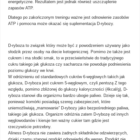
energetyczne. Rezultatem jest jednak również uszczuplenie
zapasów ATP.
Dlatego po zakończonym treningu ważne jest
odnowienie zasobów
ATP
i pomocna może okazać się
suplementacja D-rybozy
.
D-ryboza
to związek który może być z powodzeniem używany jako
słodzik przez osoby na diecie ketogenicznej. Pomimo że także jest
cukrem i ma słodki smak, to w przeciwieństwie do tradycyjnego
cukru takiego jak glukoza czy sacharoza nie powoduje podniesienia
poziomu glukozy we krwi.
W odróżnieniu od standardowych cukrów 6-węglowych takich jak
glukoza,
D-ryboza
jest cukrem 5-węglowym, czyli
pentozą
Z tego
względu, pomimo zbliżonej do glukozy kaloryczności (4kcal/g), D-
ryboza stanowi dla organizmu bardzo ubogie paliwo. Dzieje się tak,
ponieważ komórki posiadają szereg zabezpieczeń, które
uniemożliwiają „marnowanie” D-rybozy jako bezpośredniego paliwa,
takiego jak glukoza. Organizm odróżnia zatem D-rybozę od innych
węglowodanów i kieruje ten ważny cukier tam gdzie jest
rzeczywiście potrzebny.
Aliness D-ryboza
nie zawiera żadnych składników odzwierzęcych,
dzięki czemu stanowi produkt odpowiedni dla wegan. Produkt nie