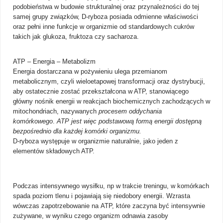
podobieństwa w budowie strukturalnej oraz przynależności do tej
samej grupy związków, D-ryboza posiada odmienne właściwości
oraz pełni inne funkcje w organizmie od standardowych cukrów
takich jak glukoza, fruktoza czy sacharoza.
ATP – Energia – Metabolizm
Energia dostarczana w pożywieniu ulega przemianom
metabolicznym, czyli wieloetapowej transformacji oraz dystrybucji,
aby ostatecznie zostać przekształcona w ATP, stanowiącego
główny nośnik energii w reakcjach biochemicznych zachodzących w
mitochondriach, nazywanych
procesem oddychania
komórkowego
.
ATP jest więc podstawową formą energii dostępną
bezpośrednio dla każdej komórki organizmu.
D-ryboza
występuje w organizmie naturalnie, jako jeden z
elementów składowych ATP.
Podczas intensywnego wysiłku, np w trakcie treningu, w komórkach
spada poziom tlenu i pojawiają się niedobory energii. Wzrasta
wówczas zapotrzebowanie na ATP, które zaczyna być intensywnie
zużywane, w wyniku czego organizm odnawia zasoby