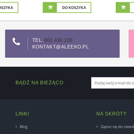
OSZYKA
DO KOSZYKA
TEL.
602 490 100
KONTAKT@ALEEKO.PL
BĄDŹ NA BIEŻĄCO
LINKI
NA SKRÓTY
Blog
Zapisz się do newsl