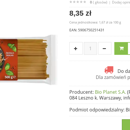
0
( głosów)
Dodaj opin
|
8,35 zł
Cena jednostkowa:
1,67 zł
za
100 g
EAN: 5906750251431
Do da
Dla zamówień po
Producent
:
Bio Planet S.A.
(
084 Leszno k. Warszawy, inf
Podmiot odpowiedzialny
: B