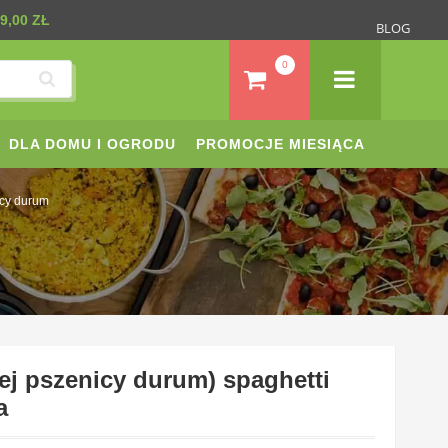
9,00 ZŁ
BLOG
0
DLA DOMU I OGRODU
PROMOCJE MIESIĄCA
cy durum
ej pszenicy durum) spaghetti
a