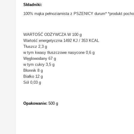
Składniki:
100% mąka pełnoziarnista z PSZENICY durum* *produkt pochod
WARTOŚĆ ODŻYWCZA W 100 g
Wartość energetyczna 1492 KJ / 353 KCAL
Tłuszcz 2,3 g
w tym kwasy tłuszczowe nasycone 0,6 g
Węglowodany 67 g
w tym cukry 3,5 g
Błonnik 8 g
Białko 12 g
Sól 0,03 g
Opakowanie:
500 g