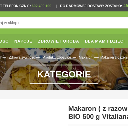
49
T TELEFONICZNY
:
602 490 100
|
DO DARMOWEJ DOSTAWY ZOSTAŁO:
OŚĆ
NAPOJE
ZDROWIE I URODA
DLA MAM I DZIECI
—›
—›
—›
—›
l
Zdrowa żywność
Produkty zbożowe
Makaron
Makaron z pszeni
KATEGORIE
Makaron ( z razow
BIO 500 g Vitalian