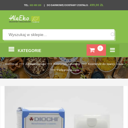
499,00 ZŁ
TEL
:
602 490 100
|
DO DARMOWEJ DOSTAWY ZOSTAŁO:
0
KATEGORIE
—›
—›
—›
AleEko.pl
Zdrowie i uroda
Kosmetyki naturalne
Kosmetyki do twarzy i ciała
—›
Pielęgnacja ciała