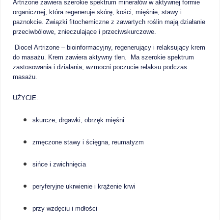
Artrizone zawiera szerokie spektrum minerałów w aktywnej formie
organicznej, która regeneruje skórę, kości, mięśnie, stawy i
paznokcie. Związki fitochemiczne z zawartych roślin mają działanie
przeciwbólowe, znieczulające i przeciwskurczowe.
Diocel Artrizone
– bioinformacyjny, regenerujący i relaksujący krem
do masażu. Krem zawiera aktywny tlen. Ma szerokie spektrum
zastosowania i działania, wzmocni poczucie relaksu podczas
masażu.
UŻYCIE:
skurcze, drgawki, obrzęk mięśni
zmęczone stawy i ścięgna, reumatyzm
sińce i zwichnięcia
peryferyjne ukrwienie i krążenie krwi
przy wzdęciu i mdłości