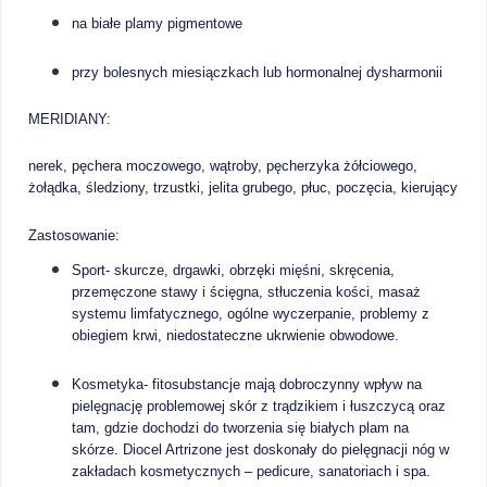
na białe plamy pigmentowe
przy bolesnych miesiączkach lub hormonalnej dysharmonii
MERIDIANY:
nerek, pęchera moczowego, wątroby, pęcherzyka żółciowego,
żołądka, śledziony, trzustki, jelita grubego, płuc, poczęcia, kierujący
Zastosowanie:
Sport- skurcze, drgawki, obrzęki mięśni, skręcenia,
przemęczone stawy i ścięgna, stłuczenia kości, masaż
systemu limfatycznego, ogólne wyczerpanie, problemy z
obiegiem krwi, niedostateczne ukrwienie obwodowe.
Kosmetyka- fitosubstancje mają dobroczynny wpływ na
pielęgnację problemowej skór z trądzikiem i łuszczycą oraz
tam, gdzie dochodzi do tworzenia się białych plam na
skórze. Diocel Artrizone jest doskonały do pielęgnacji nóg w
zakładach kosmetycznych – pedicure, sanatoriach i spa.