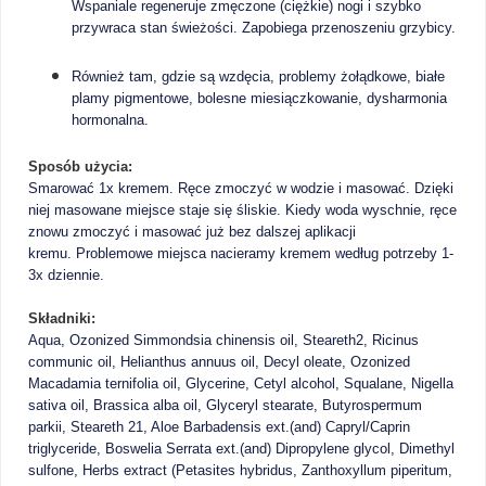
Wspaniale regeneruje zmęczone (ciężkie) nogi i szybko
przywraca stan świeżości. Zapobiega przenoszeniu grzybicy.
Również tam, gdzie są wzdęcia, problemy żołądkowe, białe
plamy pigmentowe, bolesne miesiączkowanie, dysharmonia
hormonalna.
Sposób użycia:
Smarować 1x kremem. Ręce zmoczyć w wodzie i masować. Dzięki
niej masowane miejsce staje się śliskie. Kiedy woda wyschnie, ręce
znowu zmoczyć i masować już bez dalszej aplikacji
kremu. Problemowe miejsca nacieramy kremem według potrzeby 1-
3x dziennie.
Składniki:
Aqua, Ozonized Simmondsia chinensis oil, Steareth2, Ricinus
communic oil, Helianthus annuus oil, Decyl oleate, Ozonized
Macadamia ternifolia oil, Glycerine, Cetyl alcohol, Squalane, Nigella
sativa oil, Brassica alba oil, Glyceryl stearate, Butyrospermum
parkii, Steareth 21, Aloe Barbadensis ext.(and) Capryl/Caprin
triglyceride, Boswelia Serrata ext.(and) Dipropylene glycol, Dimethyl
sulfone, Herbs extract (Petasites hybridus, Zanthoxyllum piperitum,