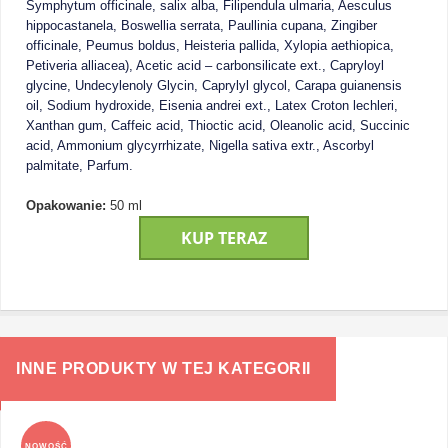
Symphytum officinale, salix alba, Filipendula ulmaria, Aesculus
hippocastanela, Boswellia serrata, Paullinia cupana, Zingiber
officinale, Peumus boldus, Heisteria pallida, Xylopia aethiopica,
Petiveria alliacea), Acetic acid – carbonsilicate ext., Capryloyl
glycine, Undecylenoly Glycin, Caprylyl glycol, Carapa guianensis
oil, Sodium hydroxide, Eisenia andrei ext., Latex Croton lechleri,
Xanthan gum, Caffeic acid, Thioctic acid, Oleanolic acid, Succinic
acid, Ammonium glycyrrhizate, Nigella sativa extr., Ascorbyl
palmitate, Parfum.
Opakowanie:
50 ml
KUP TERAZ
INNE PRODUKTY W TEJ KATEGORII
NOWOŚĆ