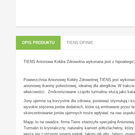
OPIS PRODUKTU
TIENS OPINIE
TIENS Anionowa Kołdra Zdrowotna
wykonana jest z hipoalergic
Powierzchnia
Anionowej Kołdry Zdrowotnej TIENS
jest wykonana
anionowej tkaniny poliestrowej, idealnej dla alergików. W trakc
właściwości. Zmikronizowane cząstki turmalinu służą jako kata
Jony ujemne są korzystne dla zdrowia, ponieważ stymulują i k
wysokie stężenia jonów dodatnich, które są emitowane przez t
skoncentrowanie jonów ujemnych może wpływać na nas uspokaj
Mając to na uwadze, firma Tiens stworzyła specjalną Anionową
Turmalin to krystaliczny, naturalny kamień półszlachetny, któr
wiążą się z różnymi jonami metali, takimi jak glin, żelazo, ma