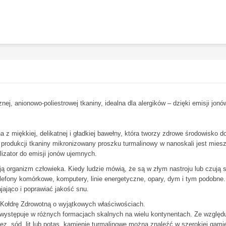
znej, anionowo-poliestrowej tkaniny, idealna dla alergików – dzięki emisji jo
 z miękkiej, delikatnej i gładkiej bawełny, która tworzy zdrowe środowisko d
ie produkcji tkaniny mikronizowany proszku turmalinowy w nanoskali jest mies
lizator do emisji jonów ujemnych.
oją organizm człowieka. Kiedy ludzie mówią, że są w złym nastroju lub czu
elefony komórkowe, komputery, linie energetyczne, opary, dym i tym podobne
ająco i poprawiać jakość snu.
 Kołdrę Zdrowotną o wyjątkowych właściwościach.
y występuje w różnych formacjach skalnych na wielu kontynentach. Ze względu 
gnez, sód, lit lub potas, kamienie turmalinowe można znaleźć w szerokiej gam