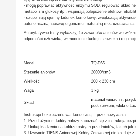
- mogą poprawiać aktywność enzymu SOD, regulować układ ner
metabolizm glukozy itp., wspierają polepszenie efektów rehabili
- uzupełniają ujemny ładunek komórkowy, zwiększają aktywność
autonomiczną naprawę organizmu i naturalną moc uzdrawiania.
Autorytatywne testy wykazały, że zawartość anionów we włókna
odporności człowieka, wzmocnienie funkcji człowieka i regulac
Model
TQ-D35
Stężenie anionów
20000/cm3
Wielkość
200 x 230 cm
Waga
3 kg
materiał wierzchni, przę
Skład
podczerwieni, włókno Lu
Instrukcje bezpieczeństwa, konserwacji i przechowywania
1. Przed użyciem kołdry należy zapoznać się z instrukcją bezp
2. Unikaj kładzenia na kołdrze ostrych przedmiotów, takich jak 
3. Używanie TIENS Anionowej Kołdry Zdrowotnej nie koliduje z 