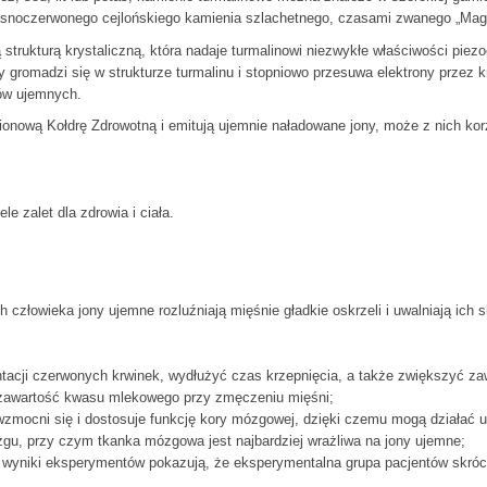
u, jasnoczerwonego cejlońskiego kamienia szlachetnego, czasami zwanego „Ma
 strukturą krystaliczną, która nadaje turmalinowi niezwykłe właściwości piez
 gromadzi się w strukturze turmalinu i stopniowo przesuwa elektrony przez k
nów ujemnych.
ionową Kołdrę Zdrowotną i emitują ujemnie naładowane jony, może z nich kor
e zalet dla zdrowia i ciała.
człowieka jony ujemne rozluźniają mięśnie gładkie oskrzeli i uwalniają ich s
ntacji czerwonych krwinek, wydłużyć czas krzepnięcia, a także zwiększyć za
ć zawartość kwasu mlekowego przy zmęczeniu mięśni;
zmocni się i dostosuje funkcję kory mózgowej, dzięki czemu mogą działać us
zgu, przy czym tkanka mózgowa jest najbardziej wrażliwa na jony ujemne;
e wyniki eksperymentów pokazują, że eksperymentalna grupa pacjentów skróci