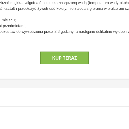
ytrzeć miękką, wilgotną ściereczką nasączoną wodą (temperatura wody okoł
 kształt i przedłużyć żywotność kołdry, nie zaleca się prania w pralce ani 
m miejscu;
mi przedmiotami;
 pozostaw do wywietrzenia przez 2-3 godziny, a następnie delikatnie wyklep i
KUP TERAZ