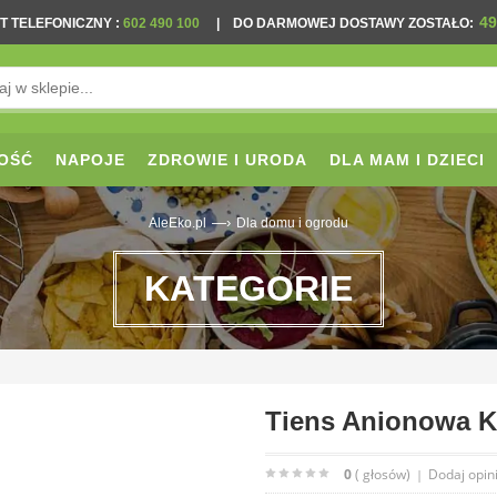
49
T TELEFONICZNY
:
602 490 100
|
DO DARMOWEJ DOSTAWY ZOSTAŁO:
OŚĆ
NAPOJE
ZDROWIE I URODA
DLA MAM I DZIECI
—›
AleEko.pl
Dla domu i ogrodu
KATEGORIE
Tiens Anionowa K
0
( głosów)
Dodaj opin
|