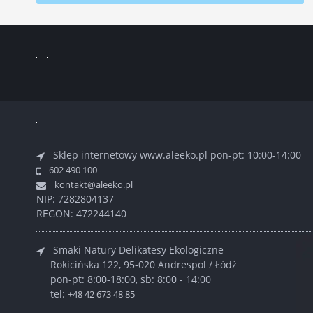
Sklep internetowy www.aleeko.pl
pon-pt: 10:00-14:00
602 490 100
kontakt@aleeko.pl
NIP: 7282804137
REGON: 472244140
Smaki Natury Delikatesy Ekologiczne
Rokicińska 122, 95-020 Andrespol / Łódź
pon-pt: 8:00-18:00, sb: 8:00 - 14:00
tel:
+48 42 673 48 85