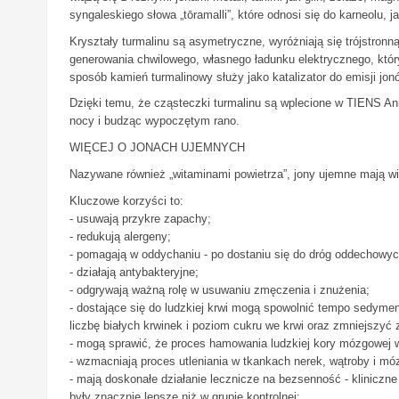
syngaleskiego słowa „tōramalli”, które odnosi się do karneol
Kryształy turmalinu są asymetryczne, wyróżniają się trójstronną
generowania chwilowego, własnego ładunku elektrycznego, który
sposób kamień turmalinowy służy jako katalizator do emisji jo
Dzięki temu, że cząsteczki turmalinu są wplecione w TIENS An
nocy i budząc wypoczętym rano.
WIĘCEJ O JONACH UJEMNYCH
Nazywane również „witaminami powietrza”, jony ujemne mają wiel
Kluczowe korzyści to:
- usuwają przykre zapachy;
- redukują alergeny;
- pomagają w oddychaniu - po dostaniu się do dróg oddechowych 
- działają antybakteryjne;
- odgrywają ważną rolę w usuwaniu zmęczenia i znużenia;
- dostające się do ludzkiej krwi mogą spowolnić tempo sedyme
liczbę białych krwinek i poziom cukru we krwi oraz zmniejszy
- mogą sprawić, że proces hamowania ludzkiej kory mózgowej w
- wzmacniają proces utleniania w tkankach nerek, wątroby i mó
- mają doskonałe działanie lecznicze na bezsenność - kliniczn
były znacznie lepsze niż w grupie kontrolnej;