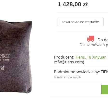
1 428,00 zł
Do da
Dla zamówień po
Producent
:
Tiens, 18 Xinyuan
zcfw@tiens.com)
Podmiot odpowiedzialny
: TIE
tiens@tienspolska.pl)