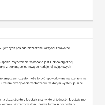
nów ujemnych posiada niezliczone korzyści zdrowotne.
o spania. Wypełnienie wykonane jest z hipoalergicznej,
zany z tkaniną poliestrową co nadaje jej wyjątkowych
ją się zmęczeni, często może to być spowodowane narażeniem na
. A zatem przebywanie w otoczeniu, w którym występuje silne
na dużą strukturę krystaliczną, w której jednostki krystaliczne
ie kolorów. W rzeczywistości nazwa turmalin pochodzi od