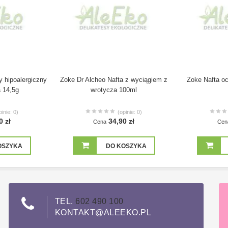
y hipoalergiczny
Zoke Dr Alcheo Nafta z wyciągiem z
Zoke Nafta o
a 14,5g
wrotycza 100ml
pinie: 0)
(opinie: 0)
0 zł
34,90 zł
Cena
Cen
OSZYKA
DO KOSZYKA
TEL.
602 490 100
KONTAKT@ALEEKO.PL