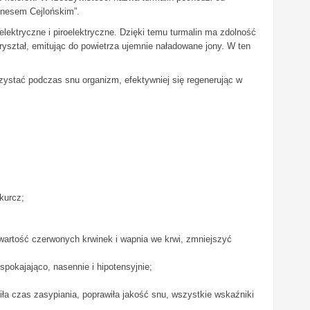
gnesem Cejlońskim”.
oelektryczne i piroelektryczne. Dzięki temu turmalin ma zdolność
ryształ, emitując do powietrza ujemnie naładowane jony. W ten
zystać podczas snu organizm, efektywniej się regenerując w
kurcz;
wartość czerwonych krwinek i wapnia we krwi, zmniejszyć
pokajająco, nasennie i hipotensyjnie;
ła czas zasypiania, poprawiła jakość snu, wszystkie wskaźniki