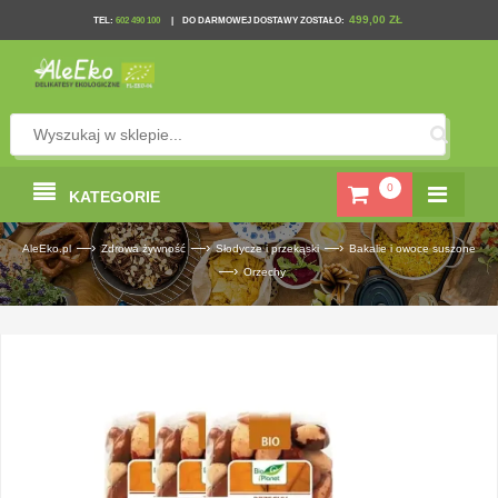
499,00 ZŁ
TEL
:
602 490 100
|
DO DARMOWEJ DOSTAWY ZOSTAŁO:
0
KATEGORIE
—›
—›
—›
AleEko.pl
Zdrowa żywność
Słodycze i przekąski
Bakalie i owoce suszone
—›
Orzechy