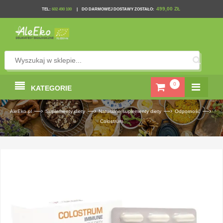
499,00 ZŁ
TEL
:
602 490 100
|
DO DARMOWEJ DOSTAWY ZOSTAŁO:
0
KATEGORIE
—›
—›
—›
—›
AleEko.pl
Suplementy diety
Naturalne suplementy diety
Odporność
Colostrum