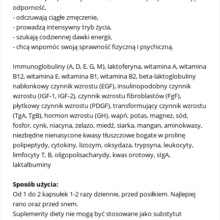
odporność,
- odczuwają ciągłe zmęczenie,
- prowadzą intensywny tryb życia,
- szukają codziennej dawki energii,
- chcą wspomóc swoją sprawność fizyczną i psychiczną.
Immunoglobuliny (A, D, E, G, M), laktoferyna, witamina A, witamina
B12, witamina E, witamina B1, witamina B2, beta-laktoglobuliny
nabłonkowy czynnik wzrostu (EGF), insulinopodobny czynnik
wzrostu (IGF-1, IGF-2), czynnik wzrostu fibroblastów (FgF),
płytkowy czynnik wzrostu (PDGF), transformujący czynnik wzrostu
(TgA, TgB), hormon wzrostu (GH), wapń, potas, magnez, sód,
fosfor, cynk, niacyna, żelazo, miedź, siarka, mangan, aminokwasy,
niezbędne nienasycone kwasy tłuszczowe bogate w prolinę
polipeptydy, cytokiny, lizozym, oksydaza, trypsyna, leukocyty,
limfocyty T, B, oligopolisacharydy, kwas orotowy, sIgA,
laktalbuminy
Sposób użycia:
Od 1 do 2 kapsułek 1-2 razy dziennie, przed posiłkiem. Najlepiej
rano oraz przed snem.
Suplementy diety nie mogą być stosowane jako substytut