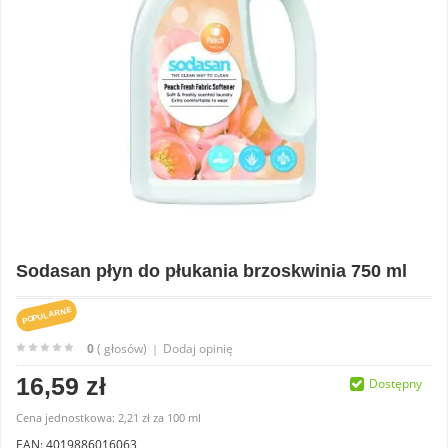
Sodasan płyn do płukania brzoskwinia 750 ml
POPULARNE
0
( głosów)
Dodaj opinię
|
16,59 zł
Dostępny
Cena jednostkowa:
2,21 zł
za
100 ml
EAN: 4019886016063