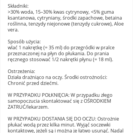
Składniki:
>30% woda, 15–30% kwas cytrynowy, <5% guma
ksantanowa, cytryniany, środki zapachowe, betaina
roślinna, tenzydy niejonowe (tenzydy cukrowe), Aloe
vera.
Sposób użycia:
wlać 1 nakrętkę (= 35 ml) do przegródki w pralce
przeznaczonej na płyn do płukania. Do prania
ręcznego stosować 1/2 nakrętki płynu (= 18 ml).
Ostrzeżenia:
Działa drażniąco na oczy. Środki ostrożności:
Chronić przed dziećmi.
W PRZYPADKU POŁKNIĘCIA: W przypadku złego
samopoczucia skontaktować się z OŚRODKIEM
ZATRUĆ/lekarzem.
W PRZYPADKU DOSTANIA SIĘ DO OCZU: Ostrożnie
płukać wodą przez kilka minut. Wyjąć soczewki
kontaktowe, jeżeli są i można je łatwo usunąć. Nadal