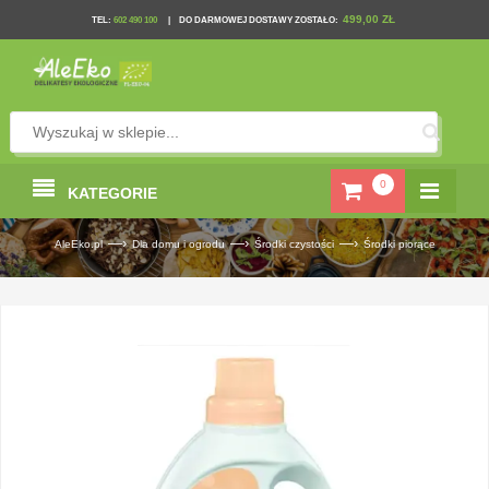
499,00 ZŁ
TEL
:
602 490 100
|
DO DARMOWEJ DOSTAWY ZOSTAŁO:
0
KATEGORIE
—›
—›
—›
AleEko.pl
Dla domu i ogrodu
Środki czystości
Środki piorące