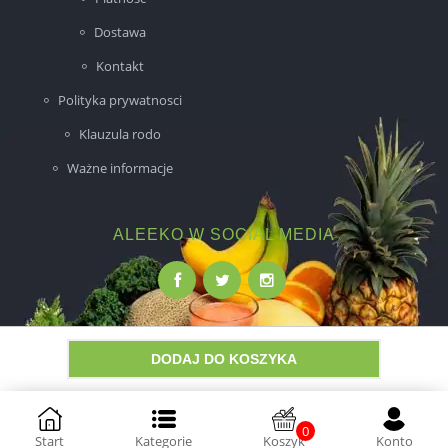
Dostawa
Kontakt
Polityka prywatnosci
Klauzula rodo
Ważne informacje
ALEEKO W SOCIAL MEDIA
DODAJ DO KOSZYKA
Wykonanie:
NovaPoint
0
Start
Kategorie
Koszyk
Konto