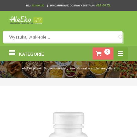
499,00 ZŁ
TEL
:
602 490 100
|
DO DARMOWEJ DOSTAWY ZOSTAŁO:
0
KATEGORIE
—›
—›
AleEko.pl
Suplementy diety
Naturalne suplementy diety