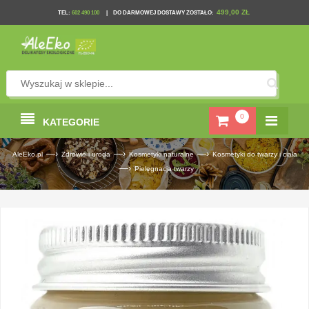
499,00 ZŁ
TEL
:
602 490 100
|
DO DARMOWEJ DOSTAWY ZOSTAŁO:
0
KATEGORIE
—›
—›
—›
AleEko.pl
Zdrowie i uroda
Kosmetyki naturalne
Kosmetyki do twarzy i ciała
—›
Pielęgnacja twarzy