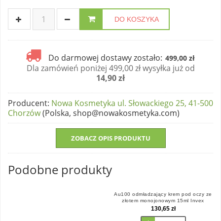
DO KOSZYKA
Do darmowej dostawy zostało:
499,00 zł
Dla zamówień poniżej 499,00 zł wysyłka już od
14,90 zł
Producent
:
Nowa Kosmetyka ul. Słowackiego 25, 41-500
Chorzów
(Polska, shop@nowakosmetyka.com)
ZOBACZ OPIS PRODUKTU
Podobne produkty
Au100 odmładzający krem pod oczy ze
złotem monojonowym 15ml Invex
Remedies
130,65 zł