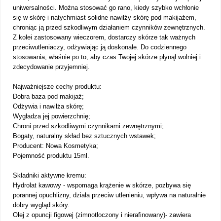
uniwersalności. Można stosować go rano, kiedy szybko wchłonie
się w skórę i natychmiast solidne nawilży skórę pod makijażem,
chroniąc ją przed szkodliwym działaniem czynników zewnętrznych.
Z kolei zastosowany wieczorem, dostarczy skórze tak ważnych
przeciwutleniaczy, odżywiając ją doskonale. Do codziennego
stosowania, właśnie po to, aby czas Twojej skórze płynął wolniej i
zdecydowanie przyjemniej.
Najważniejsze cechy produktu:
Dobra baza pod makijaż;
Odżywia i nawilża skórę;
Wygładza jej powierzchnię;
Chroni przed szkodliwymi czynnikami zewnętrznymi;
Bogaty, naturalny skład bez sztucznych wstawek;
Producent: Nowa Kosmetyka;
Pojemność produktu 15ml.
Składniki aktywne kremu:
Hydrolat kawowy - wspomaga krążenie w skórze, pozbywa się
porannej opuchlizny, działa przeciw utlenieniu, wpływa na naturalnie
dobry wygląd skóry.
Olej z opuncji figowej (zimnotłoczony i nierafinowany)- zawiera