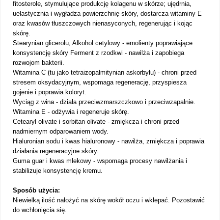
fitosterole, stymulujące produkcję kolagenu w skórze; ujędrnia,
uelastycznia i wygładza powierzchnię skóry, dostarcza witaminy E
oraz kwasów tłuszczowych nienasyconych, regenerując i kojąc
skórę.
Stearynian glicerolu, Alkohol cetylowy - emolienty poprawiające
konsystencję skóry Ferment z rzodkwi - nawilża i zapobiega
rozwojom bakterii.
Witamina C (tu jako tetraizopalmitynian askorbylu) - chroni przed
stresem oksydacyjnym, wspomaga regenerację, przyspiesza
gojenie i poprawia koloryt.
Wyciąg z wina - działa przeciwzmarszczkowo i przeciwzapalnie.
Witamina E - odżywia i regeneruje skórę.
Cetearyl olivate i sorbitan olivate - zmiękcza i chroni przed
nadmiernym odparowaniem wody.
Hialuronian sodu i kwas hialuronowy - nawilża, zmiękcza i poprawia
działania regeneracyjne skóry.
Guma guar i kwas mlekowy - wspomaga procesy nawilżania i
stabilizuje konsystencję kremu.
Sposób użycia:
Niewielką ilość nałożyć na skórę wokół oczu i wklepać. Pozostawić
do wchłonięcia się.