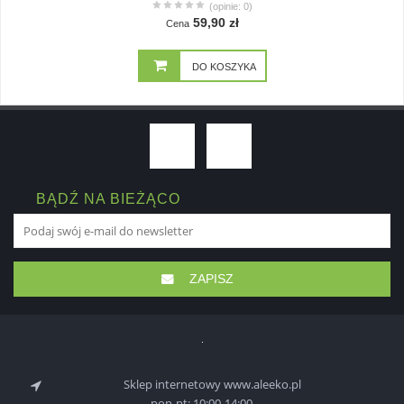
(opinie: 0)
59,90 zł
Cena
DO KOSZYKA
BĄDŹ NA BIEŻĄCO
ZAPISZ
Sklep internetowy www.aleeko.pl
pon-pt: 10:00-14:00